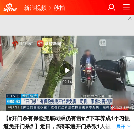
新浪视频
秒拍
02:14
【#开门杀有保险兜底司乘仍有责# #下车养成1个习惯
避免开门杀# 】近日，#骑车遭开门杀致1人被碾压身
展开