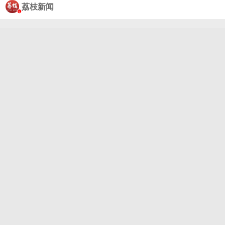
亡#登上热搜引发热议。江苏扬州也发生一起“开门
荔枝新闻
杀”，驾驶人庄某停车后，乘客徐某贸然开门撞倒电动
车，致2人受伤，交警认定轿车方全责，保险公司拒绝
赔付被法院驳回。 律师提醒，“开门杀”事故中保险赔
付不等于免责，司机和乘客均需依法承担责任，司机
负有更高注意义务，未提醒或违规停车可能承担主要
甚至全额民事赔偿，若致人死亡且负主责，还可能被
吊销驾照；乘客若故意或明知危险仍开门，可能面临
刑事责任。防范事故需摒弃侥幸心理，推荐使用“荷氏
开门法”，下车前使用远离车门的手开门，身体会不自
觉旋转，可减少视觉盲区；...