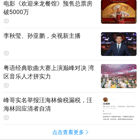
电影《欢迎来龙餐馆》预售总票房
破5000万
李秋莹、孙亚鹏，央视新主播
粤语经典歌曲大赛上演巅峰对决 湾
区音乐人才拼实力
峰哥实名举报汪海林偷税漏税，汪
海林回应清者自清
点击查看更多