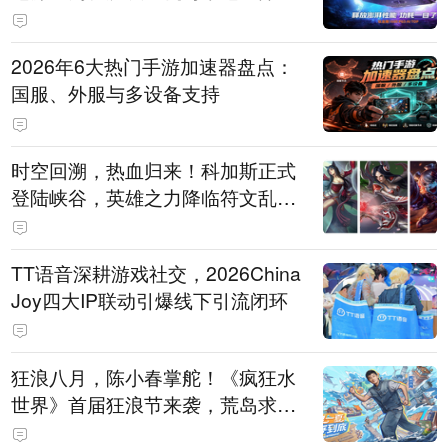
打造旗舰供电方案
2026年6大热门手游加速器盘点：
国服、外服与多设备支持
时空回溯，热血归来！科加斯正式
登陆峡谷，英雄之力降临符文乱
斗！
TT语音深耕游戏社交，2026China
Joy四大IP联动引爆线下引流闭环
狂浪八月，陈小春掌舵！《疯狂水
世界》首届狂浪节来袭，荒岛求生
直播即将开启