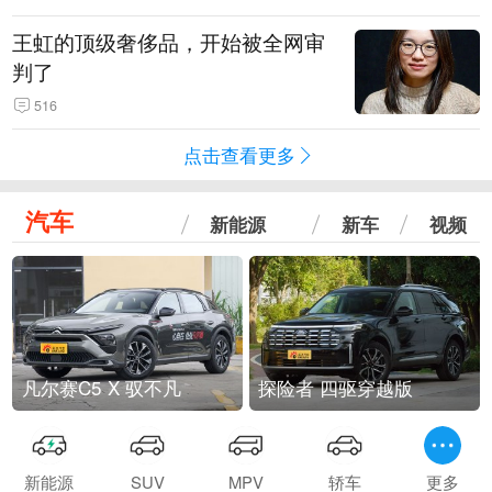
王虹的顶级奢侈品，开始被全网审
判了
516
点击查看更多
汽车
新能源
新车
视频
凡尔赛C5 X 驭不凡
探险者 四驱穿越版
新能源
SUV
MPV
轿车
更多