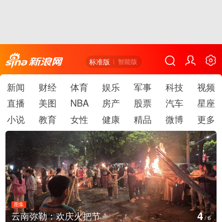
标准版
智能版
新闻
财经
体育
娱乐
军事
科技
视频
直播
美图
NBA
房产
股票
汽车
星座
小说
教育
女性
健康
精品
微博
更多
图集
5
江西铅山：千灯点亮葛仙村
/
6