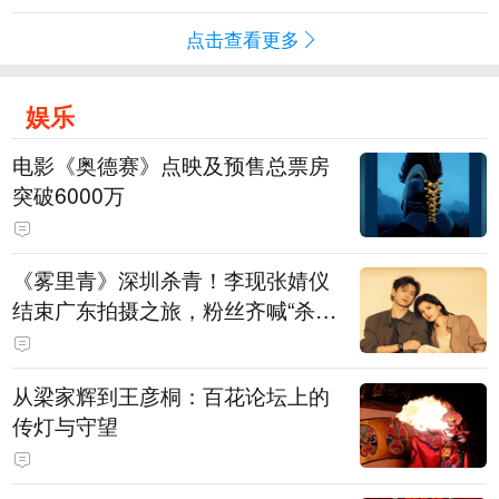
点击查看更多
娱乐
电影《奥德赛》点映及预售总票房
突破6000万
《雾里青》深圳杀青！李现张婧仪
结束广东拍摄之旅，粉丝齐喊“杀青
快乐”
从梁家辉到王彦桐：百花论坛上的
传灯与守望