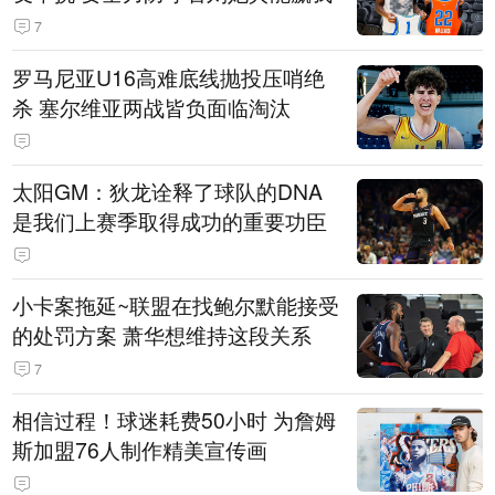
7
罗马尼亚U16高难底线抛投压哨绝
杀 塞尔维亚两战皆负面临淘汰
太阳GM：狄龙诠释了球队的DNA
是我们上赛季取得成功的重要功臣
小卡案拖延~联盟在找鲍尔默能接受
的处罚方案 萧华想维持这段关系
7
相信过程！球迷耗费50小时 为詹姆
斯加盟76人制作精美宣传画