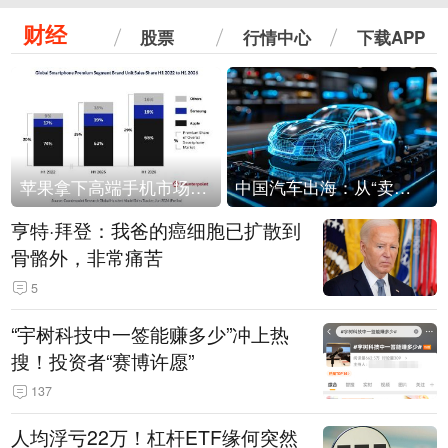
财经
股票
行情中心
下载APP
苹果拿下高端手机市场65%的份额：iPhone 17系列功不可没
中国汽车出海：从“卖出去”到“走进去”
亨特·拜登：我爸的癌细胞已扩散到
骨骼外，非常痛苦
5
“宇树科技中一签能赚多少”冲上热
搜！投资者“赛博许愿”
137
人均浮亏22万！杠杆ETF缘何突然