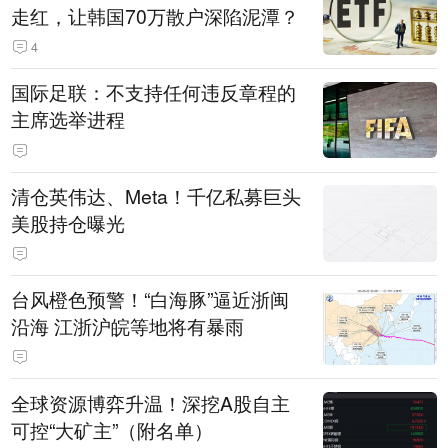
走红，让韩国70万散户深陷泥潭？
4
国际足联：不支持任何违反章程的
主席选举进程
清仓英伟达、Meta！千亿私募巨头
美股持仓曝光
台风橙色预警！“白海豚”逼近浙闽
沿海 江浙沪皖等地将有暴雨
全球资源博弈升温！深挖A股自主
可控“大矿主”（附名单）