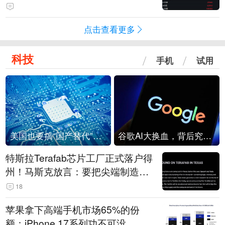
点击查看更多
科技
手机
试用
美国也要搞“国产替代”？先算清三笔账
谷歌AI大换血，背后究竟发生了什么？
特斯拉Terafab芯片工厂正式落户得
州！马斯克放言：要把尖端制造带
回美国
18
苹果拿下高端手机市场65%的份
额：iPhone 17系列功不可没