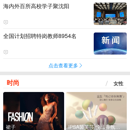
海内外百所高校学子聚沈阳
全国计划招聘特岗教师8954名
点击查看更多
时尚
女性
裙子
IPSA茵芙莎 悦己香氛凝露上市