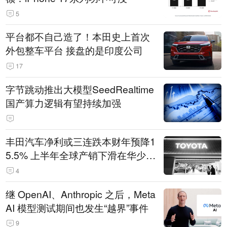
5
平台都不自己造了！本田史上首次
外包整车平台 接盘的是印度公司
17
字节跳动推出大模型SeedRealtime
国产算力逻辑有望持续加强
丰田汽车净利或三连跌本财年预降1
5.5% 上半年全球产销下滑在华少卖
14.3万辆
4
继 OpenAI、Anthropic 之后，Meta
AI 模型测试期间也发生“越界”事件
9