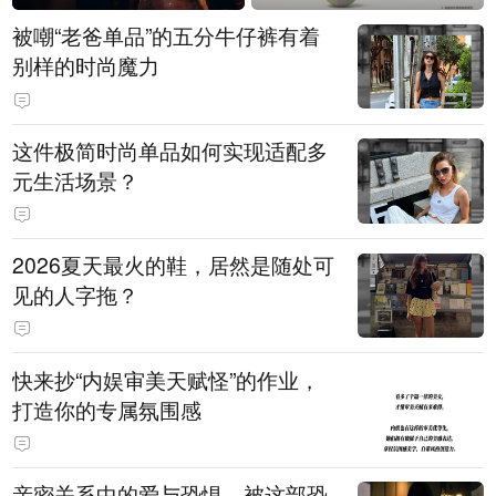
被嘲“老爸单品”的五分牛仔裤有着
别样的时尚魔力
这件极简时尚单品如何实现适配多
元生活场景？
2026夏天最火的鞋，居然是随处可
见的人字拖？
快来抄“内娱审美天赋怪”的作业，
打造你的专属氛围感
亲密关系中的爱与恐惧，被这部恐