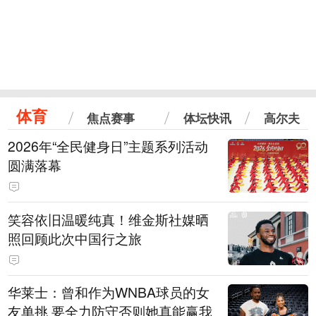
体育
焦点赛事
体坛快讯
高尔夫
2026年“全民健身日”主题系列活动
圆满落幕
笑容依旧温暖纯真！维金斯社媒晒
照回顾此次中国行之旅
华莱士：曾和作为WNBA球员的女
友单挑 要全力防守否则她真能赢我