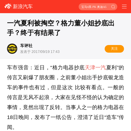
新浪汽车
宝马4系 PK 奥迪A5
一汽夏利被掏空？格力董小姐抄底出
手？终于有结果了
车评社
关注
发表于 2017/09/19 17:43
车市强音：近日，“格力电器抄底
天津一汽
夏利”的
传言又刷爆了朋友圈，之前董小姐出手抄底银龙造
车的事件也有过，但是这次 比较有看点。一般的
传言是无风不起浪，大家在见怪不怪的认为确定的
事情，竟然出现了反转。当事人之一的格力电器在
18日晚间，发布了一纸公告，澄清了近日“造车”传
闻。