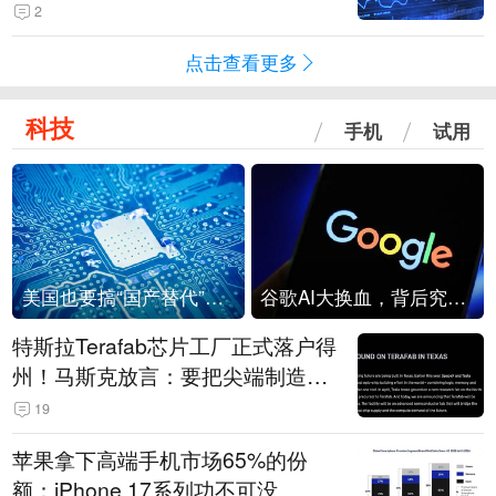
2
点击查看更多
科技
手机
试用
美国也要搞“国产替代”？先算清三笔账
谷歌AI大换血，背后究竟发生了什么？
特斯拉Terafab芯片工厂正式落户得
州！马斯克放言：要把尖端制造带
回美国
19
苹果拿下高端手机市场65%的份
额：iPhone 17系列功不可没