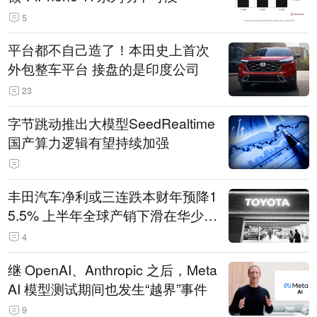
5
平台都不自己造了！本田史上首次
外包整车平台 接盘的是印度公司
23
字节跳动推出大模型SeedRealtime
国产算力逻辑有望持续加强
丰田汽车净利或三连跌本财年预降1
5.5% 上半年全球产销下滑在华少卖
14.3万辆
4
继 OpenAI、Anthropic 之后，Meta
AI 模型测试期间也发生“越界”事件
9