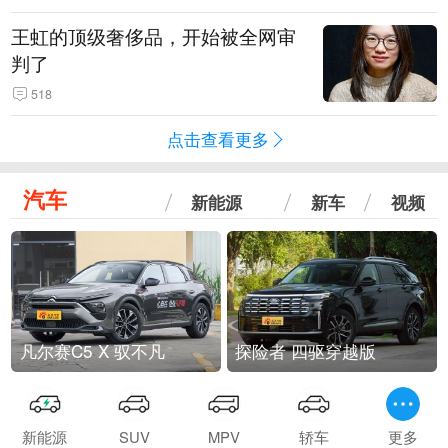
王虹的顶级奢侈品，开始被全网审
判了
518
点击查看更多
汽车
新能源
新车
视频
凡尔赛C5 X 驭不凡
探险者 四驱穿越版
新能源
SUV
MPV
轿车
更多