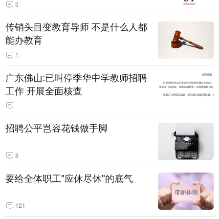
3
传销头目变教育导师 不是什么人都
能办教育
1
广东佛山:已叫停季华中学教师招聘
工作 开展全面核查
招聘公平岂容花钱做手脚
8
要给全体职工"应休尽休"的底气
121