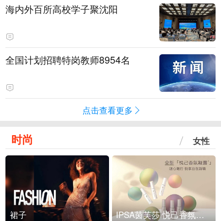
海内外百所高校学子聚沈阳
全国计划招聘特岗教师8954名
点击查看更多
时尚
女性
裙子
IPSA茵芙莎 悦己香氛凝露上市