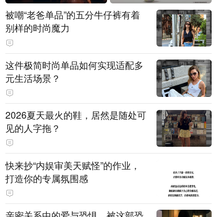
被嘲“老爸单品”的五分牛仔裤有着
别样的时尚魔力
这件极简时尚单品如何实现适配多
元生活场景？
2026夏天最火的鞋，居然是随处可
见的人字拖？
快来抄“内娱审美天赋怪”的作业，
打造你的专属氛围感
亲密关系中的爱与恐惧，被这部恐