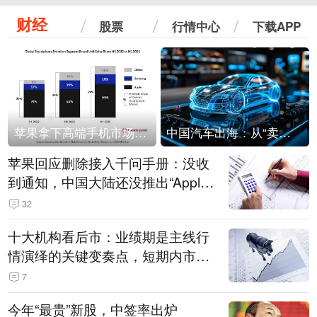
财经
股票
行情中心
下载APP
苹果拿下高端手机市场65%的份额：iPhone 17系列功不可没
中国汽车出海：从“卖出去”到“走进去”
苹果回应删除接入千问手册：没收
到通知，中国大陆还没推出“Apple
智能使用千问”功能
32
十大机构看后市：业绩期是主线行
情演绎的关键变奏点，短期内市场
或继续反弹，关注三条业绩主线
7
今年“最贵”新股，中签率出炉