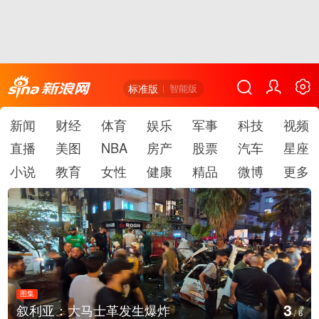
标准版
智能版
新闻
财经
体育
娱乐
军事
科技
视频
直播
美图
NBA
房产
股票
汽车
星座
小说
教育
女性
健康
精品
微博
更多
图集
3
叙利亚：大马士革发生爆炸
/
6