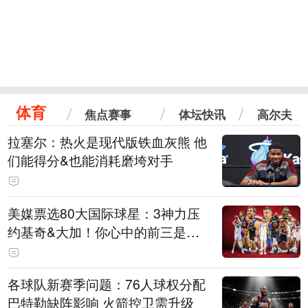
体育
焦点赛事
体坛快讯
高尔夫
拉塞尔：热火是现代版铁血灰熊 他
们能得分&也能消耗磨垮对手
美媒票选80大国际球星：3神力压
约基奇&大加！你心中的前三是
谁？
各球队新赛季问题：76人球权分配
巴特勒缺阵影响 火箭控卫需升级