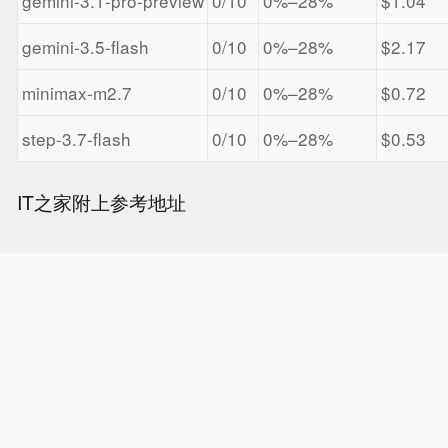
gemini-3.1-pro-preview
0/10
0%–28%
$1.04
gemini-3.5-flash
0/10
0%–28%
$2.17
minimax-m2.7
0/10
0%–28%
$0.72
step-3.7-flash
0/10
0%–28%
$0.53
IT之家附上参考地址