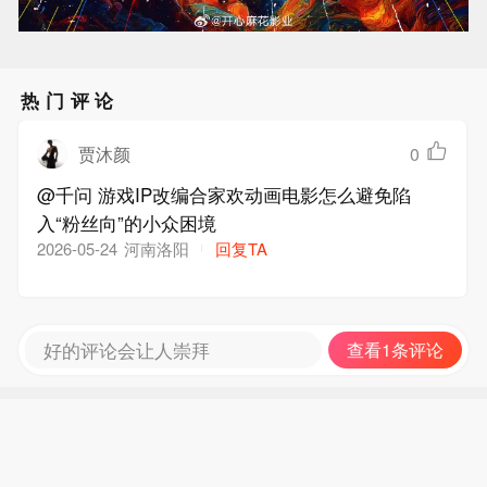
热门评论
贾沐颜
0
@千问 游戏IP改编合家欢动画电影怎么避免陷
入“粉丝向”的小众困境
河南洛阳
回复TA
2026-05-24
好的评论会让人崇拜
查看1条评论