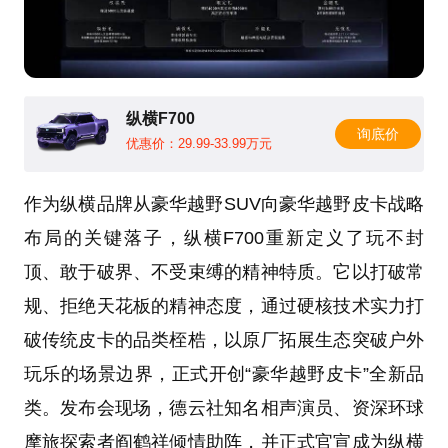
纵横F700
询底价
优惠价：29.99-33.99万元
作为纵横品牌从豪华越野SUV向豪华越野皮卡战略
布局的关键落子，纵横F700重新定义了玩不封
顶、敢于破界、不受束缚的精神特质。它以打破常
规、拒绝天花板的精神态度，通过硬核技术实力打
破传统皮卡的品类桎梏，以原厂拓展生态突破户外
玩乐的场景边界，正式开创“豪华越野皮卡”全新品
类。发布会现场，德云社知名相声演员、资深环球
摩旅探索者阎鹤祥倾情助阵，并正式官宣成为纵横