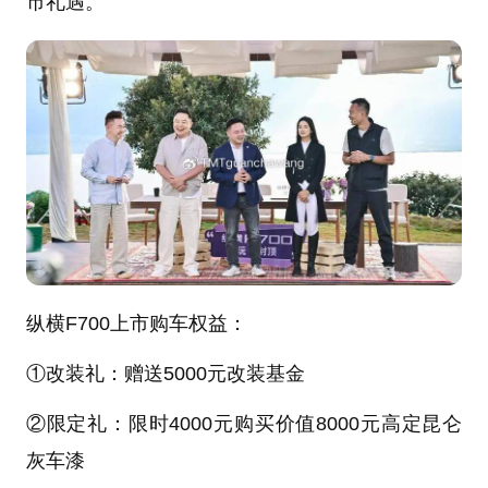
市礼遇。
纵横F700上市购车权益：
①改装礼：赠送5000元改装基金
②限定礼：限时4000元购买价值8000元高定昆仑
灰车漆