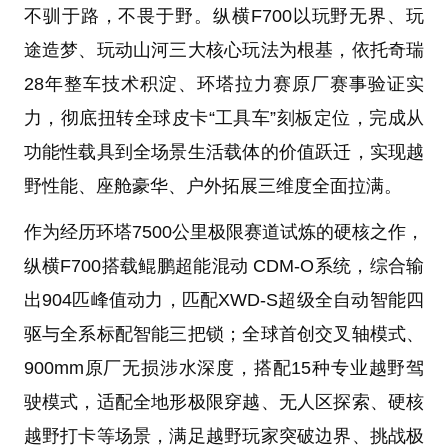
不驯于路，不畏于野。纵横F700以玩野无界、玩
途造梦、玩动山河三大核心玩法为根基，依托奇瑞
28年整车技术积淀、环塔拉力赛原厂赛事验证实
力，彻底扭转全球皮卡“工具车”刻板定位，完成从
功能性载具到全场景生活载体的价值跃迁，实现越
野性能、座舱豪华、户外拓展三维度全面拉满。
作为经历环塔7500公里极限赛道试炼的硬核之作，
纵横F700搭载鲲鹏超能混动 CDM-O系统，综合输
出904匹峰值动力，匹配XWD-S超级全自动智能四
驱与全系标配智能三把锁；全球首创交叉轴模式、
900mm原厂无损涉水深度，搭配15种专业越野驾
驶模式，适配全地形极限穿越、无人区探索、硬核
越野打卡等场景，满足越野玩家突破边界、挑战极