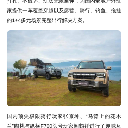
打孔、不破坏、玩法无限延伸，为国内全域户外玩
家提供一车覆盖穿越以及露营、骑行、钓鱼、拖挂
的1+4多元场景完整出行解决方案。
国内顶尖极限骑行玩家张京坤、“马背上的花木
兰”陶桃与纵横F700头号玩家阎鹤祥进行了趣味互