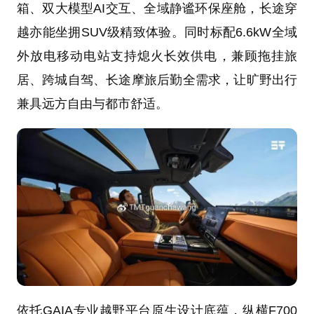
箱、双大模型AI交互、全域静谧环保座舱，长途穿
越亦能坐拥SUV级精致体验。同时标配6.6kW全域
外放电移动电站支持熄火长效供电，兼顾拖挂旅
居、跨城自驾、长途摩旅后勤全需求，让旷野出行
兼具远方自由与都市舒适。
依托GAIA专业越野平台原生设计底蕴，纵横F700