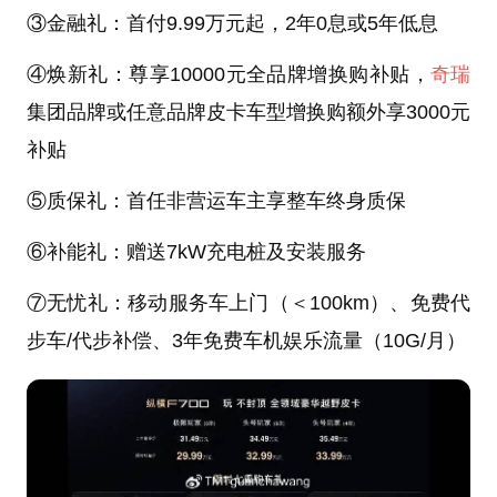
③金融礼：首付9.99万元起，2年0息或5年低息
④焕新礼：尊享10000元全品牌增换购补贴，
奇瑞
集团品牌或任意品牌皮卡车型增换购额外享3000元
补贴
⑤质保礼：首任非营运车主享整车终身质保
⑥补能礼：赠送7kW充电桩及安装服务
⑦无忧礼：移动服务车上门（＜100km）、免费代
步车/代步补偿、3年免费车机娱乐流量（10G/月）