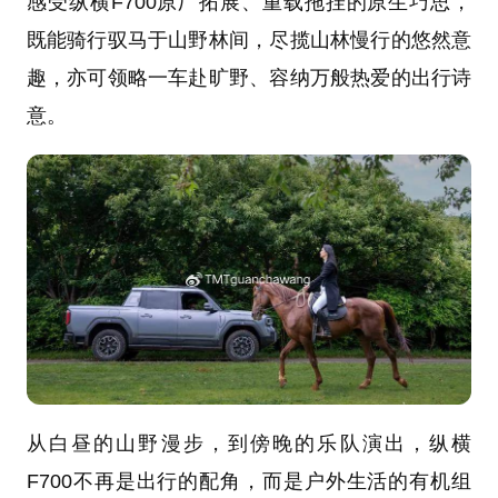
感受纵横F700原厂拓展、重载拖挂的原生巧思，
既能骑行驭马于山野林间，尽揽山林慢行的悠然意
趣，亦可领略一车赴旷野、容纳万般热爱的出行诗
意。
从白昼的山野漫步，到傍晚的乐队演出，纵横
F700不再是出行的配角，而是户外生活的有机组