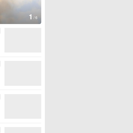
1
/
6