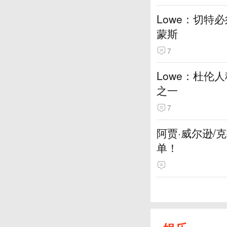
Lowe：切特
蒙斯
7
Lowe：杜伦
之一
7
阿贾·威尔逊/
单！