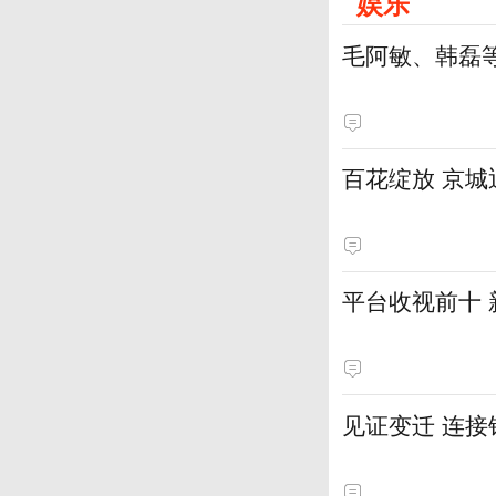
娱乐
毛阿敏、韩磊
百花绽放 京
平台收视前十
见证变迁 连接