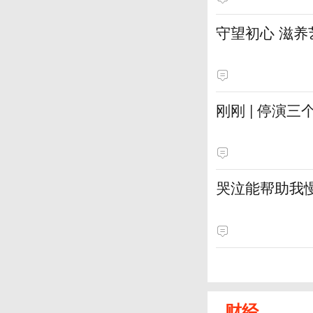
守望初心 滋养
刚刚 | 停演
哭泣能帮助我
财经