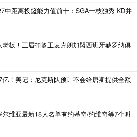
27中距离投篮能力值前十：SGA一枝独秀 KD并
队老板！三届扣篮王麦克朗加盟西班牙赫罗纳俱
.7亿！美记：尼克斯队预计不会给唐斯提供全额
尔维亚最新18人名单有约基奇/约维奇等7个叫