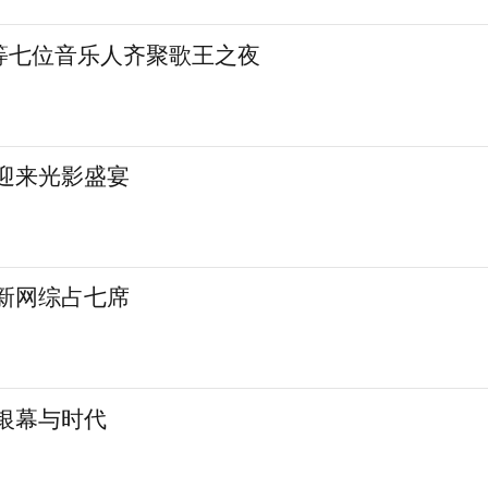
等七位音乐人齐聚歌王之夜
城迎来光影盛宴
 新网综占七席
银幕与时代