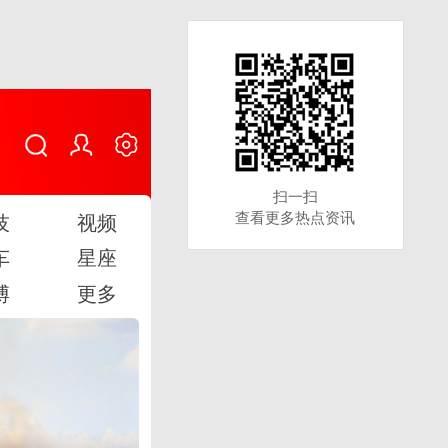
扫一扫
扫一扫
查看更多热点资讯
查看更多热点资讯
技
视频
车
星座
博
更多