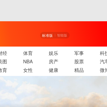
标准版
智能版
财经
体育
娱乐
军事
科
美图
NBA
房产
股票
汽
教育
女性
健康
精品
微