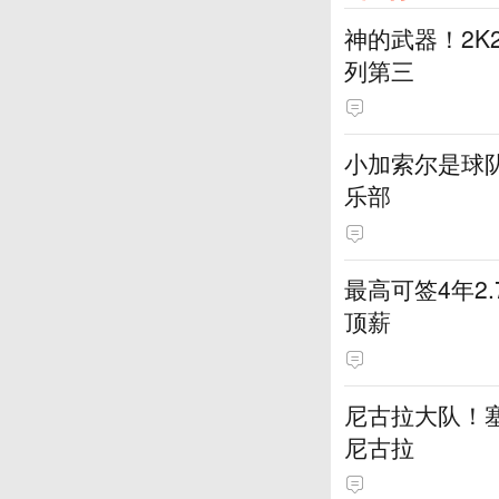
神的武器！2K
列第三
小加索尔是球
乐部
最高可签4年2
顶薪
尼古拉大队！塞
尼古拉