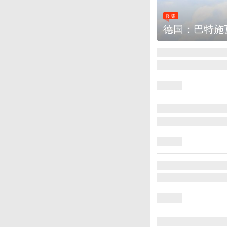
图集
德国：巴特施