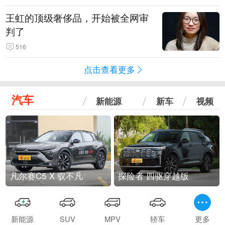
王虹的顶级奢侈品，开始被全网审
判了
516
点击查看更多
汽车
新能源
新车
视频
凡尔赛C5 X 驭不凡
探险者 四驱穿越版
新能源
SUV
MPV
轿车
更多