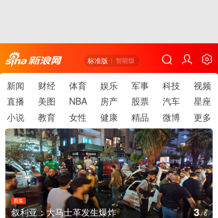
标准版
智能版
新闻
财经
体育
娱乐
军事
科技
视频
直播
美图
NBA
房产
股票
汽车
星座
小说
教育
女性
健康
精品
微博
更多
图集
4
云南弥勒：欢庆火把节
/
6