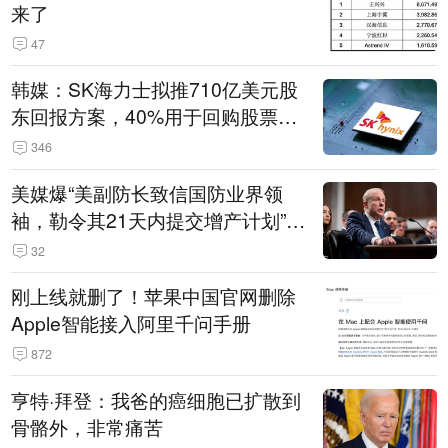
来了
47
韩媒：SK海力士拟推710亿美元股
东回报方案，40%用于回购股票，
相当于美股发行规模
346
美媒爆“美副防长致信国防业界领
袖，勒令其21天内提交增产计划”，
五角大楼回应
32
刚上线就删了！苹果中国官网删除
Apple智能接入阿里千问手册
872
亨特·拜登：我爸的癌细胞已扩散到
骨骼外，非常痛苦