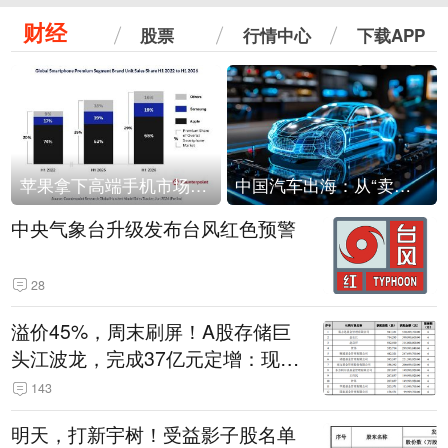
财经
股票
行情中心
下载APP
苹果拿下高端手机市场65%的份额：iPhone 17系列功不可没
中国汽车出海：从“卖出去”到“走进去”
中央气象台升级发布台风红色预警
28
溢价45%，周末刷屏！A股存储巨
头江波龙，完成37亿元定增：现价
386.6元，定增价560元
143
明天，打新宇树！受益影子股名单