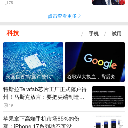
75
点击查看更多
科技
手机
试用
美国也要搞“国产替代”？先算清三笔账
谷歌AI大换血，背后究竟发生了什么？
特斯拉Terafab芯片工厂正式落户得
州！马斯克放言：要把尖端制造带
回美国
19
苹果拿下高端手机市场65%的份
额：iPhone 17系列功不可没