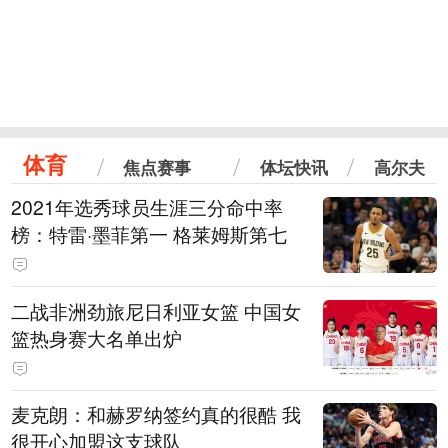
体育
焦点赛事
体坛快讯
高尔夫
2021年选秀球员生涯三分命中率
榜：特雷·墨菲第一 格莱姆斯第七
二战非洲劲旅尼日利亚女篮 中国女
篮热身赛大名单出炉
麦克朗：和赫罗纳签约真的很酷 我
很开心加盟这支球队