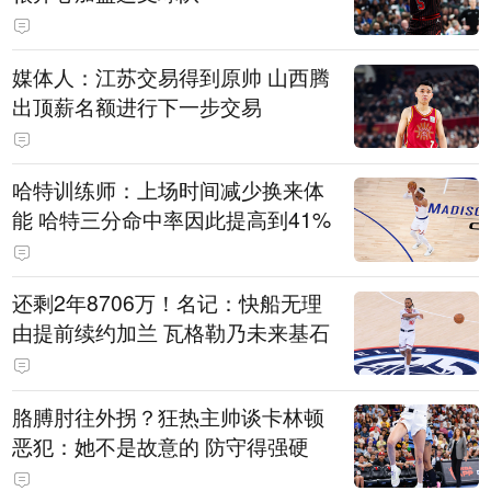
媒体人：江苏交易得到原帅 山西腾
出顶薪名额进行下一步交易
哈特训练师：上场时间减少换来体
能 哈特三分命中率因此提高到41%
还剩2年8706万！名记：快船无理
由提前续约加兰 瓦格勒乃未来基石
胳膊肘往外拐？狂热主帅谈卡林顿
恶犯：她不是故意的 防守得强硬