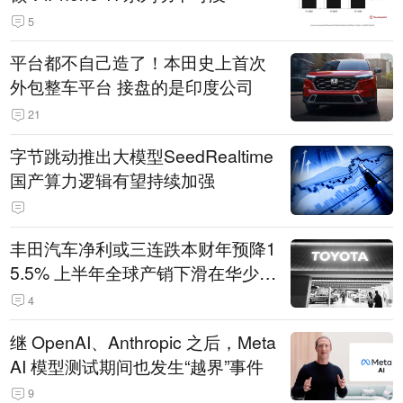
5
平台都不自己造了！本田史上首次
外包整车平台 接盘的是印度公司
21
字节跳动推出大模型SeedRealtime
国产算力逻辑有望持续加强
丰田汽车净利或三连跌本财年预降1
5.5% 上半年全球产销下滑在华少卖
14.3万辆
4
继 OpenAI、Anthropic 之后，Meta
AI 模型测试期间也发生“越界”事件
9