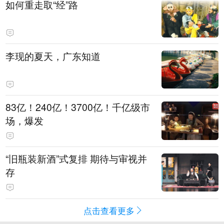
如何重走取“经”路
李现的夏天，广东知道
83亿！240亿！3700亿！千亿级市
场，爆发
“旧瓶装新酒”式复排 期待与审视并
存
点击查看更多