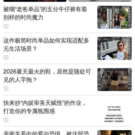
被嘲“老爸单品”的五分牛仔裤有着
别样的时尚魔力
这件极简时尚单品如何实现适配多
元生活场景？
2026夏天最火的鞋，居然是随处可
见的人字拖？
快来抄“内娱审美天赋怪”的作业，
打造你的专属氛围感
亲密关系中的爱与恐惧，被这部恐