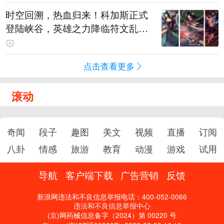
时空回溯，热血归来！科加斯正式
登陆峡谷，英雄之力降临符文乱
斗！
点击查看更多
滚动
奇闻
段子
趣图
美文
视频
直播
订阅
八卦
情感
旅游
教育
动漫
游戏
试用
导航
客户端下载
广告营销
反馈
新浪网违法和不良信息举报电话：400-052-0066
违法和不良信息举报中心
(京)网药械信息备字（2024）第 00220 号