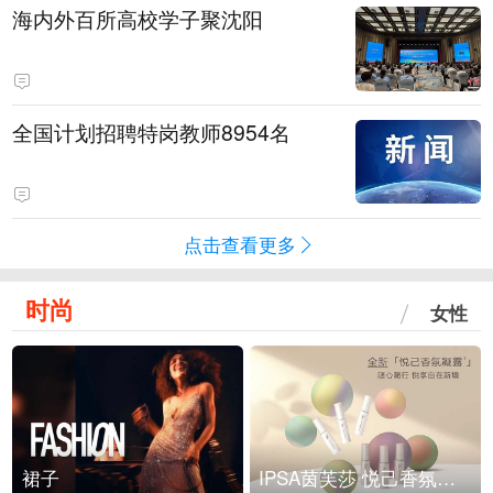
海内外百所高校学子聚沈阳
全国计划招聘特岗教师8954名
点击查看更多
时尚
女性
裙子
IPSA茵芙莎 悦己香氛凝露上市