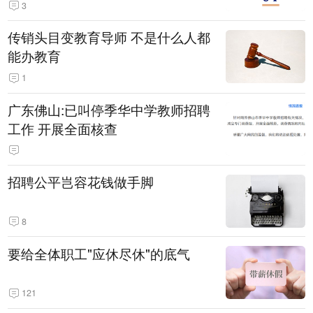
3
传销头目变教育导师 不是什么人都
能办教育
1
广东佛山:已叫停季华中学教师招聘
工作 开展全面核查
招聘公平岂容花钱做手脚
8
要给全体职工"应休尽休"的底气
121