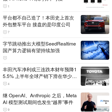
1
平台都不自己造了！本田史上首次
外包整车平台 接盘的是印度公司
7
字节跳动推出大模型SeedRealtime
国产算力逻辑有望持续加强
丰田汽车净利或三连跌本财年预降1
5.5% 上半年全球产销下滑在华少卖
14.3万辆
4
继 OpenAI、Anthropic 之后，Meta
AI 模型测试期间也发生“越界”事件
9