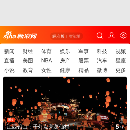
标准版
智能版
新闻
财经
体育
娱乐
军事
科技
视频
直播
美图
NBA
房产
股票
汽车
星座
小说
教育
女性
健康
精品
微博
更多
图集
5
江西铅山：千灯点亮葛仙村
/
6