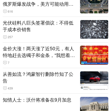
俄罗斯爆发战争，美方可能动用战
术核武器
616
光伏硅料八巨头签署倡议：不得低
于成本价销售
257
金价大涨！两天涨了近50元，有人
特地赶去选镯子和金条，“我想着买
起来可以保值，小批量进一些货”
7
从善如流？鸿蒙智行删除竹知了公
告
439
知情人士：沃什将准备在9月加息