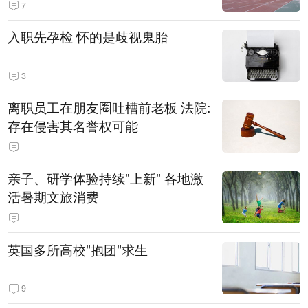
7
入职先孕检 怀的是歧视鬼胎
3
离职员工在朋友圈吐槽前老板 法院:
存在侵害其名誉权可能
亲子、研学体验持续"上新" 各地激
活暑期文旅消费
英国多所高校"抱团"求生
9