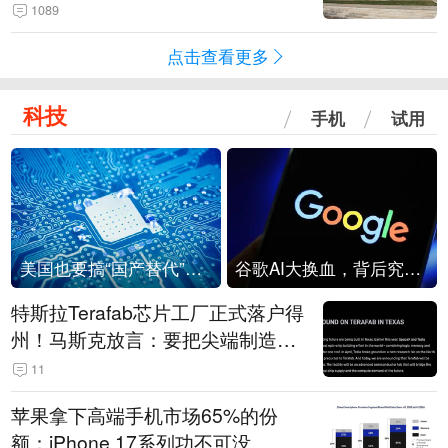
1089
点击查看更多
科技
手机
试用
美国也要搞“国产替代”？先算清三笔账
谷歌AI大换血，背后究竟发生了什么？
特斯拉Terafab芯片工厂正式落户得
州！马斯克放言：要把尖端制造带
回美国
11
苹果拿下高端手机市场65%的份
额：iPhone 17系列功不可没