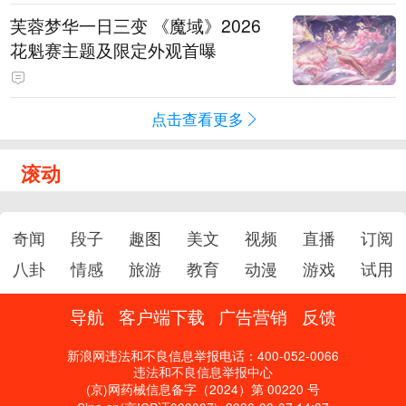
芙蓉梦华一日三变 《魔域》2026
花魁赛主题及限定外观首曝
点击查看更多
滚动
奇闻
段子
趣图
美文
视频
直播
订阅
八卦
情感
旅游
教育
动漫
游戏
试用
导航
客户端下载
广告营销
反馈
新浪网违法和不良信息举报电话：400-052-0066
违法和不良信息举报中心
(京)网药械信息备字（2024）第 00220 号