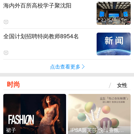
海内外百所高校学子聚沈阳
全国计划招聘特岗教师8954名
点击查看更多
时尚
女性
裙子
IPSA茵芙莎 悦己香氛凝露上市