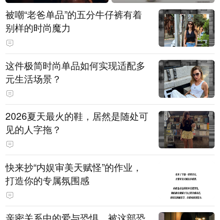
被嘲“老爸单品”的五分牛仔裤有着
别样的时尚魔力
这件极简时尚单品如何实现适配多
元生活场景？
2026夏天最火的鞋，居然是随处可
见的人字拖？
快来抄“内娱审美天赋怪”的作业，
打造你的专属氛围感
亲密关系中的爱与恐惧，被这部恐