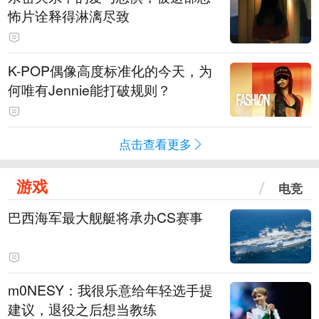
怖片诠释得淋漓尽致
K-POP偶像高度标准化的今天，为
何唯有Jennie能打破规则？
点击查看更多
游戏
电竞
巴西海军最大舰艇将承办CS赛事
m0NESY：我很乐意给年轻选手提
建议，退役之后想当教练