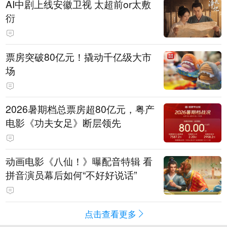
AI中剧上线安徽卫视 太超前or太敷
衍
票房突破80亿元！撬动千亿级大市
场
2026暑期档总票房超80亿元，粤产
电影《功夫女足》断层领先
动画电影《八仙！》曝配音特辑 看
拼音演员幕后如何“不好好说话”
点击查看更多