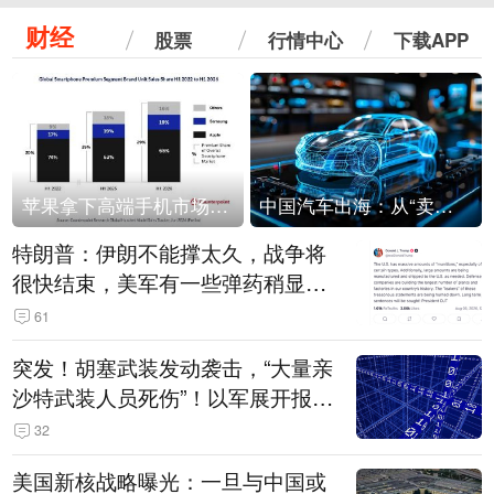
财经
股票
行情中心
下载APP
苹果拿下高端手机市场65%的份额：iPhone 17系列功不可没
中国汽车出海：从“卖出去”到“走进去”
特朗普：伊朗不能撑太久，战争将
很快结束，美军有一些弹药稍显紧
张！伊朗公布拟议的海峡管理文本
61
突发！胡塞武装发动袭击，“大量亲
沙特武装人员死伤”！以军展开报复
性空袭
32
美国新核战略曝光：一旦与中国或