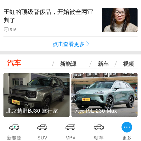
王虹的顶级奢侈品，开始被全网审
判了
516
点击查看更多
汽车
新能源
新车
视频
北京越野BJ30 旅行家
风云T9L 230 Max
新能源
SUV
MPV
轿车
更多