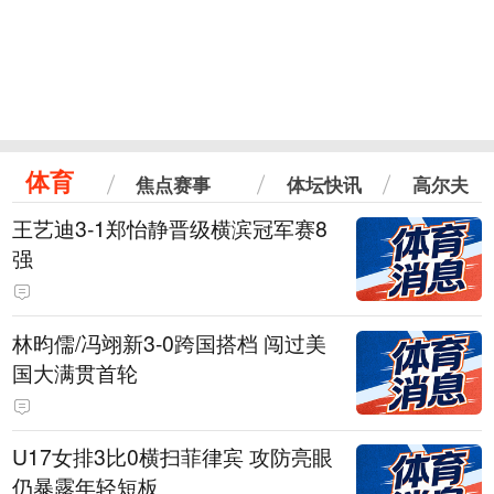
体育
焦点赛事
体坛快讯
高尔夫
王艺迪3-1郑怡静晋级横滨冠军赛8
强
林昀儒/冯翊新3-0跨国搭档 闯过美
国大满贯首轮
U17女排3比0横扫菲律宾 攻防亮眼
仍暴露年轻短板