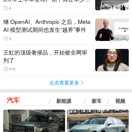
14.3万辆
4
继 OpenAI、Anthropic 之后，Meta
AI 模型测试期间也发生“越界”事件
9
王虹的顶级奢侈品，开始被全网审
判了
516
点击查看更多
汽车
新能源
新车
视频