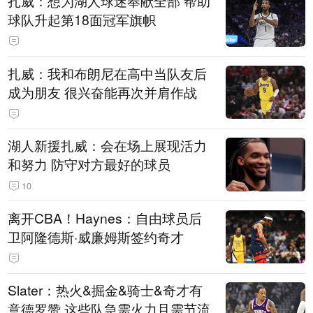
扎威：想为湖人球迷奉献全部 帮助
球队升起第18面冠军旗帜
扎威：我和布朗尼在高中当队友后
成为朋友 很兴奋能再次并肩作战
湖人新援扎威：会在场上展现活力
和努力 防守对方最好的球员
10
离开CBA！Haynes：自由球员后
卫阿隆德斯·威廉姆斯签约奇才
Slater：热火&掘金&骑士&奇才有
意德罗赞 这些队急需火力且需节流