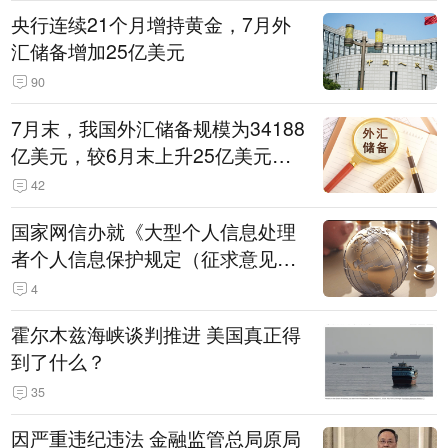
央行连续21个月增持黄金，7月外
汇储备增加25亿美元
90
7月末，我国外汇储备规模为34188
亿美元，较6月末上升25亿美元，
升幅为0.07%
42
国家网信办就《大型个人信息处理
者个人信息保护规定（征求意见
稿）》公开征求意见
4
霍尔木兹海峡谈判推进 美国真正得
到了什么？
35
因严重违纪违法 金融监管总局原局