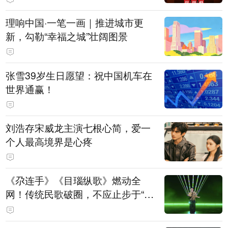
理响中国·一笔一画｜推进城市更
新，勾勒“幸福之城”壮阔图景
张雪39岁生日愿望：祝中国机车在
世界通赢！
刘浩存宋威龙主演七根心简，爱一
个人最高境界是心疼
《尕连手》《目瑙纵歌》燃动全
网！传统民歌破圈，不应止步于“上
头”