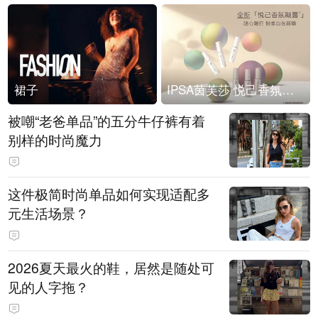
裙子
IPSA茵芙莎 悦己香氛凝露上市
被嘲“老爸单品”的五分牛仔裤有着
别样的时尚魔力
这件极简时尚单品如何实现适配多
元生活场景？
2026夏天最火的鞋，居然是随处可
见的人字拖？