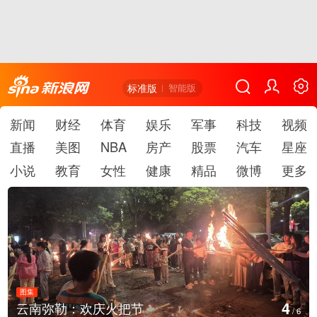
标准版
智能版
新闻
财经
体育
娱乐
军事
科技
视频
直播
美图
NBA
房产
股票
汽车
星座
小说
教育
女性
健康
精品
微博
更多
图集
4
云南弥勒：欢庆火把节
/
6