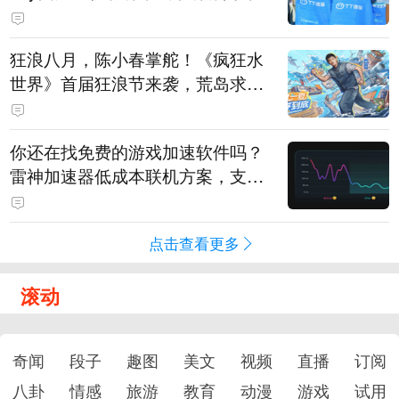
狂浪八月，陈小春掌舵！《疯狂水
世界》首届狂浪节来袭，荒岛求生
直播即将开启
你还在找免费的游戏加速软件吗？
雷神加速器低成本联机方案，支持
免费试用
点击查看更多
滚动
奇闻
段子
趣图
美文
视频
直播
订阅
八卦
情感
旅游
教育
动漫
游戏
试用