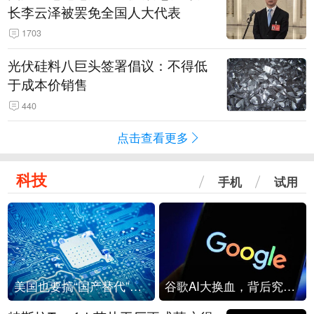
长李云泽被罢免全国人大代表
1703
光伏硅料八巨头签署倡议：不得低
于成本价销售
440
点击查看更多
科技
手机
试用
美国也要搞“国产替代”？先算清三笔账
谷歌AI大换血，背后究竟发生了什么？