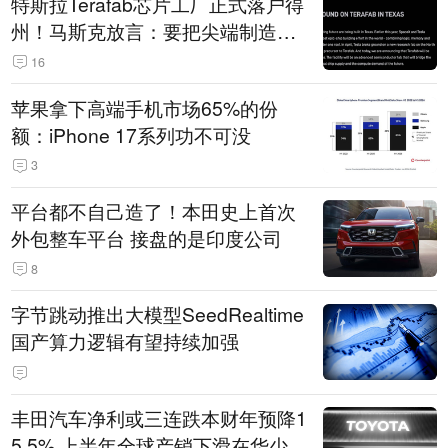
特斯拉Terafab芯片工厂正式落户得
州！马斯克放言：要把尖端制造带
回美国
16
苹果拿下高端手机市场65%的份
额：iPhone 17系列功不可没
3
平台都不自己造了！本田史上首次
外包整车平台 接盘的是印度公司
8
字节跳动推出大模型SeedRealtime
国产算力逻辑有望持续加强
丰田汽车净利或三连跌本财年预降1
5.5% 上半年全球产销下滑在华少卖