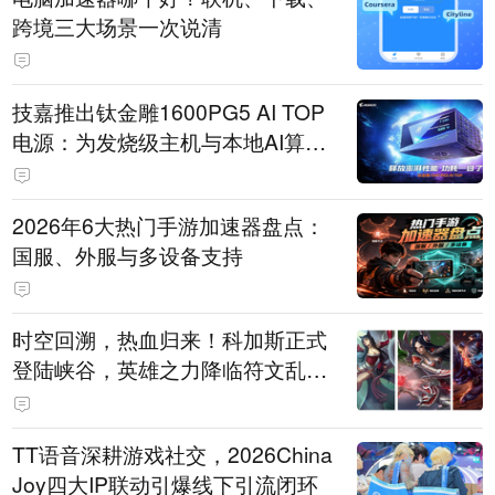
跨境三大场景一次说清
技嘉推出钛金雕1600PG5 AI TOP
电源：为发烧级主机与本地AI算力
打造旗舰供电方案
2026年6大热门手游加速器盘点：
国服、外服与多设备支持
时空回溯，热血归来！科加斯正式
登陆峡谷，英雄之力降临符文乱
斗！
TT语音深耕游戏社交，2026China
Joy四大IP联动引爆线下引流闭环