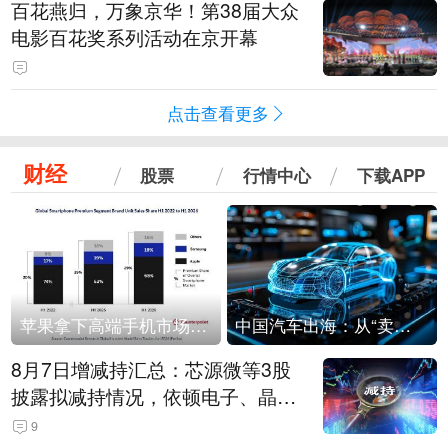
百花燕归，万象京华！第38届大众
电影百花奖系列活动在京开幕
点击查看更多
财经
股票
行情中心
下载APP
苹果拿下高端手机市场65%的份额：iPhone 17系列功不可没
中国汽车出海：从“卖出去”到“走进去”
8月7日增减持汇总：芯源微等3股
披露拟减持情况，依顿电子、晶华
微拟增持（表）
9