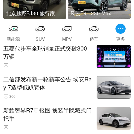
北京越野BJ30 旅行家
风云T9L 230 Max
新能源
SUV
MPV
轿车
更多
五菱代步车全球销量正式突破300
万辆
工信部发布新一轮新车公告 埃安Ra
y 7造型低趴宽体
306
新款智界R7申报图 换装半隐藏式门
把手