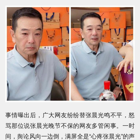
事情曝出后，广大网友纷纷替张晨光鸣不平，怒
骂那位说张晨光晚节不保的网友多管闲事。一时
间，舆论风向一边倒，满屏全是“心疼张晨光”的声