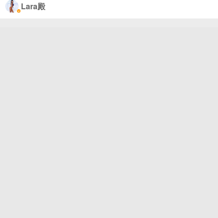
为什么第二天反而更肿更累？ 因为“美容觉‘的核心，
Lara殿
根本不是几点睡，而是掌控被大多数人忽略的----深度
睡眠。这期视频将彻底拆解深度睡眠，理清它对女性
的重要性，教你避掉睡眠雷区，真正学会好好睡觉！#
微博冰雪季##微博vlog大赛##冬天就要这样动#