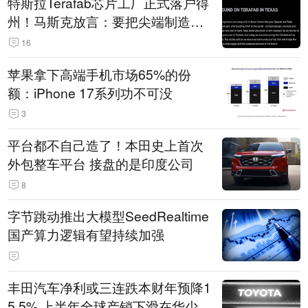
特斯拉Terafab芯片工厂正式落户得
州！马斯克放言：要把尖端制造带
回美国
16
苹果拿下高端手机市场65%的份
额：iPhone 17系列功不可没
3
平台都不自己造了！本田史上首次
外包整车平台 接盘的是印度公司
8
字节跳动推出大模型SeedRealtime
国产算力逻辑有望持续加强
丰田汽车净利或三连跌本财年预降1
5.5% 上半年全球产销下滑在华少卖