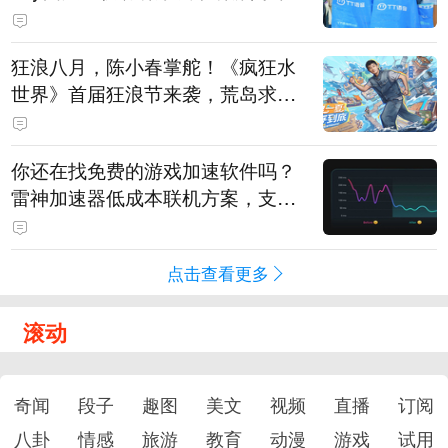
狂浪八月，陈小春掌舵！《疯狂水
世界》首届狂浪节来袭，荒岛求生
直播即将开启
你还在找免费的游戏加速软件吗？
雷神加速器低成本联机方案，支持
免费试用
点击查看更多
滚动
奇闻
段子
趣图
美文
视频
直播
订阅
八卦
情感
旅游
教育
动漫
游戏
试用