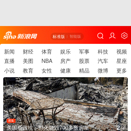
标准版
智能版
新闻
财经
体育
娱乐
军事
科技
视频
直播
美图
NBA
房产
股票
汽车
星座
小说
教育
女性
健康
精品
微博
更多
图集
3
700多所房屋
叙利亚：大马士革发生爆
/
6