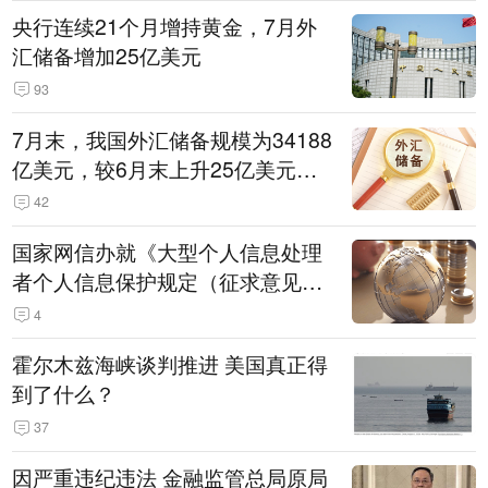
央行连续21个月增持黄金，7月外
汇储备增加25亿美元
93
7月末，我国外汇储备规模为34188
亿美元，较6月末上升25亿美元，
升幅为0.07%
42
国家网信办就《大型个人信息处理
者个人信息保护规定（征求意见
稿）》公开征求意见
4
霍尔木兹海峡谈判推进 美国真正得
到了什么？
37
因严重违纪违法 金融监管总局原局