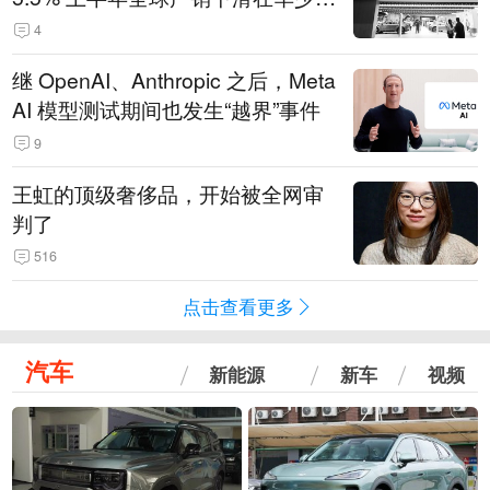
14.3万辆
4
继 OpenAI、Anthropic 之后，Meta
AI 模型测试期间也发生“越界”事件
9
王虹的顶级奢侈品，开始被全网审
判了
516
点击查看更多
汽车
新能源
新车
视频