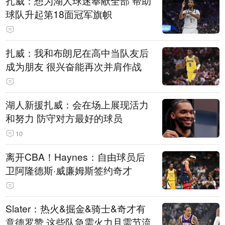
扎威：想为湖人球迷奉献全部 帮助
球队升起第18面冠军旗帜
扎威：我和布朗尼在高中当队友后
成为朋友 很兴奋能再次并肩作战
湖人新援扎威：会在场上展现活力
和努力 防守对方最好的球员
10
离开CBA！Haynes：自由球员后
卫阿隆德斯·威廉姆斯签约奇才
Slater：热火&掘金&骑士&奇才有
意德罗赞 这些队急需火力且需节流