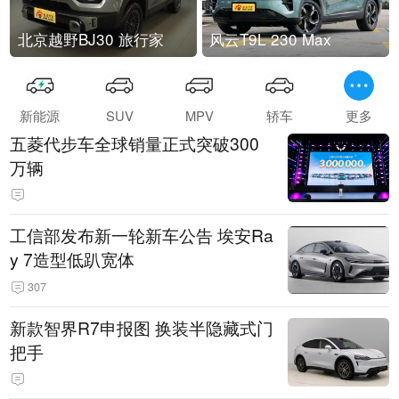
北京越野BJ30 旅行家
风云T9L 230 Max
新能源
SUV
MPV
轿车
更多
五菱代步车全球销量正式突破300
万辆
工信部发布新一轮新车公告 埃安Ra
y 7造型低趴宽体
307
新款智界R7申报图 换装半隐藏式门
把手