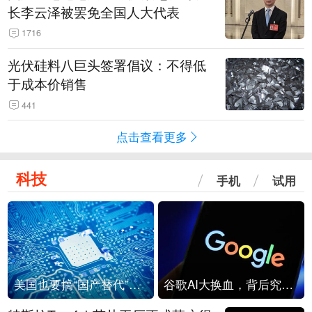
长李云泽被罢免全国人大代表
1716
光伏硅料八巨头签署倡议：不得低
于成本价销售
441
点击查看更多
科技
手机
试用
美国也要搞“国产替代”？先算清三笔账
谷歌AI大换血，背后究竟发生了什么？