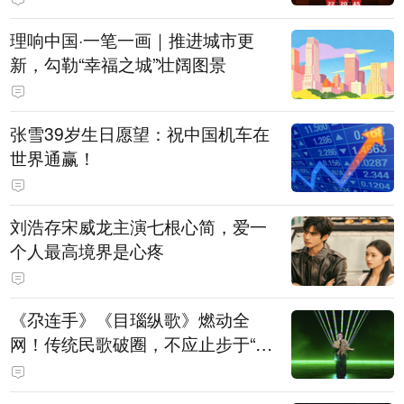
理响中国·一笔一画｜推进城市更
新，勾勒“幸福之城”壮阔图景
张雪39岁生日愿望：祝中国机车在
世界通赢！
刘浩存宋威龙主演七根心简，爱一
个人最高境界是心疼
《尕连手》《目瑙纵歌》燃动全
网！传统民歌破圈，不应止步于“上
头”