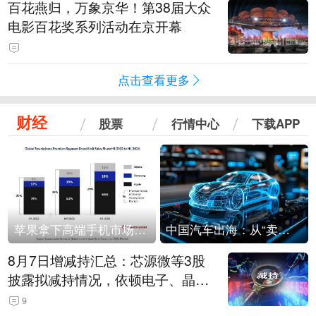
百花燕归，万象京华！第38届大众
电影百花奖系列活动在京开幕
点击查看更多
财经
股票
行情中心
下载APP
苹果拿下高端手机市场65%的份额：iPhone 17系列功不可没
中国汽车出海：从“卖出去”到“走进去”
8月7日增减持汇总：芯源微等3股
披露拟减持情况，依顿电子、晶华
微拟增持（表）
9