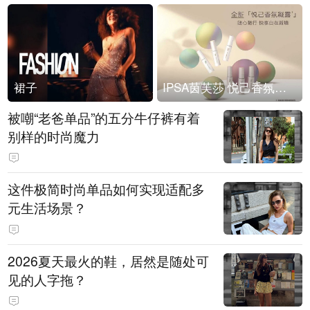
裙子
IPSA茵芙莎 悦己香氛凝露上市
被嘲“老爸单品”的五分牛仔裤有着
别样的时尚魔力
这件极简时尚单品如何实现适配多
元生活场景？
2026夏天最火的鞋，居然是随处可
见的人字拖？