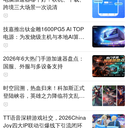
跨境三大场景一次说清
技嘉推出钛金雕1600PG5 AI TOP
电源：为发烧级主机与本地AI算力
打造旗舰供电方案
2026年6大热门手游加速器盘点：
国服、外服与多设备支持
时空回溯，热血归来！科加斯正式
登陆峡谷，英雄之力降临符文乱
斗！
TT语音深耕游戏社交，2026China
Joy四大IP联动引爆线下引流闭环