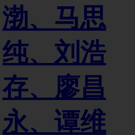
渤、马思
纯、刘浩
存、廖昌
永、谭维