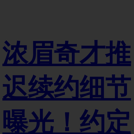
浓眉奇才推
迟续约细节
曝光！约定