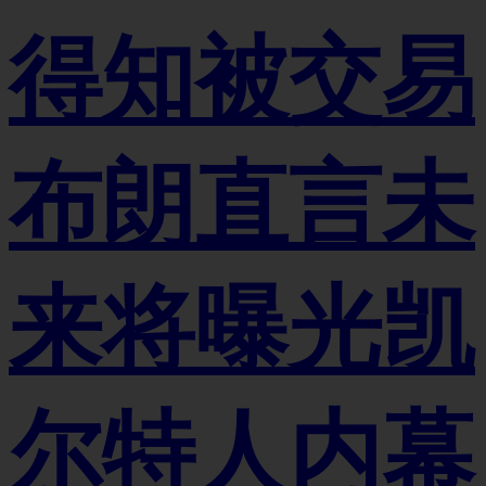
得知被交易
布朗直言未
来将曝光凯
尔特人内幕