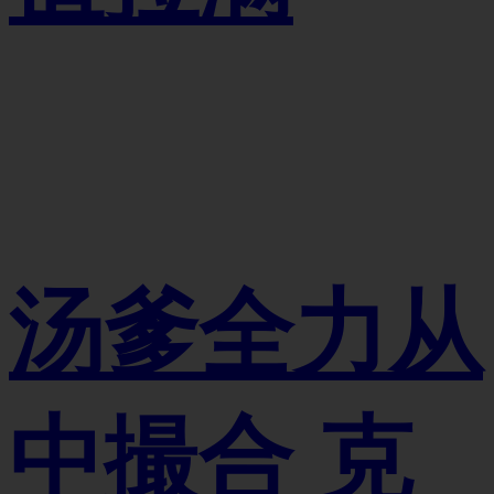
汤爹全力从
中撮合 克