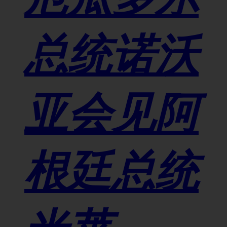
总统诺沃
亚会见阿
根廷总统