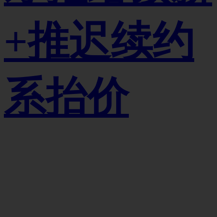
+推迟续约
系抬价