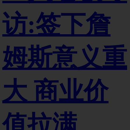
访:签下詹
姆斯意义重
大 商业价
值拉满