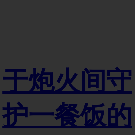
于炮火间守
护一餐饭的