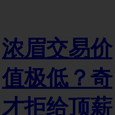
浓眉交易价
值极低？奇
才拒给顶薪