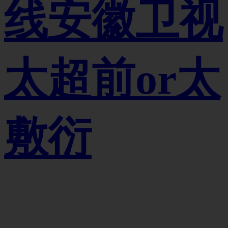
线安徽卫视
太超前or太
敷衍