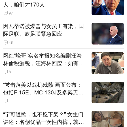
人，咱们才170人
97
因凡蒂诺被爆曾与女员工有染，国
际足联、欧足联紧急回应
48
网红“峰哥”实名举报知名编剧汪海
林偷税漏税，汪海林回应：如有违
法行为，相关机构自会进行评判和
8
处理
“被击落美以战机残骸”画面公布：
包括F-15E、MC-130J及多架无人
机
“宁可道歉，也不愿下架？” 女生们
讲述：名创优品一次性内裤，就