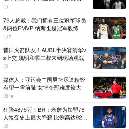
76人总裁：我们拥有三位冠军球员
&两位FMVP 纳斯也是冠军教练
7
昔日火箭队友！AUBL半决赛清华v
s上交 姚明和霍二叔来到现场观战
媒体人：亚运会中国男篮尽遣精锐
有望一雪前耻 女篮夺冠难度较大
19
狂降4875万！BR：老詹为加盟76
人接受史上最大降薪 比例高达92.
6%