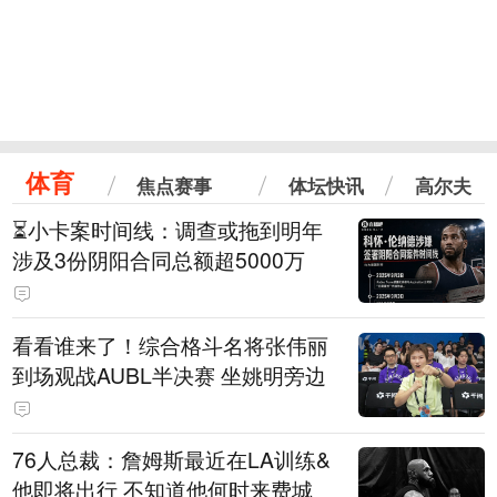
体育
焦点赛事
体坛快讯
高尔夫
⏳️小卡案时间线：调查或拖到明年
涉及3份阴阳合同总额超5000万
看看谁来了！综合格斗名将张伟丽
到场观战AUBL半决赛 坐姚明旁边
76人总裁：詹姆斯最近在LA训练&
他即将出行 不知道他何时来费城