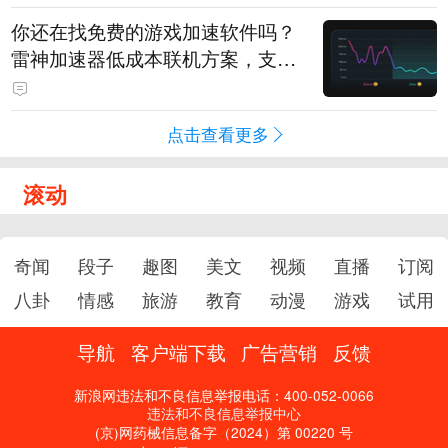
你还在找免费的游戏加速软件吗？
雷神加速器低成本联机方案，支持
免费试用
点击查看更多
滚动
奇闻
段子
趣图
美文
视频
直播
订阅
八卦
情感
旅游
教育
动漫
游戏
试用
导航
客户端下载
广告营销
反馈
新浪网违法和不良信息举报电话：400-052-0066
违法和不良信息举报中心
(京)网药械信息备字（2024）第 00220 号