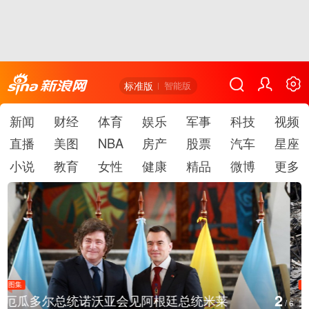
标准版
智能版
新闻
财经
体育
娱乐
军事
科技
视频
直播
美图
NBA
房产
股票
汽车
星座
小说
教育
女性
健康
精品
微博
更多
图集
2
美国斯波坎：野火烧毁700多所房屋
/
6