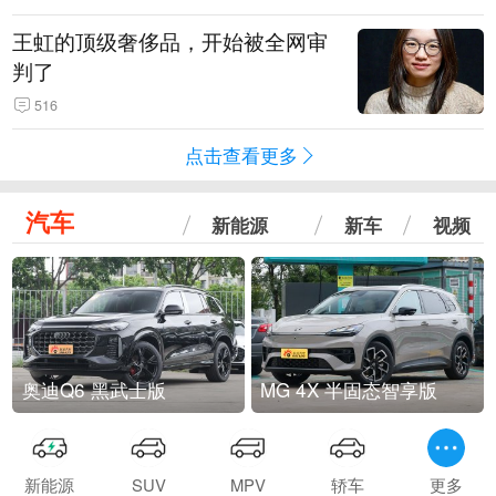
王虹的顶级奢侈品，开始被全网审
判了
516
点击查看更多
汽车
新能源
新车
视频
奥迪Q6 黑武士版
MG 4X 半固态智享版
新能源
SUV
MPV
轿车
更多