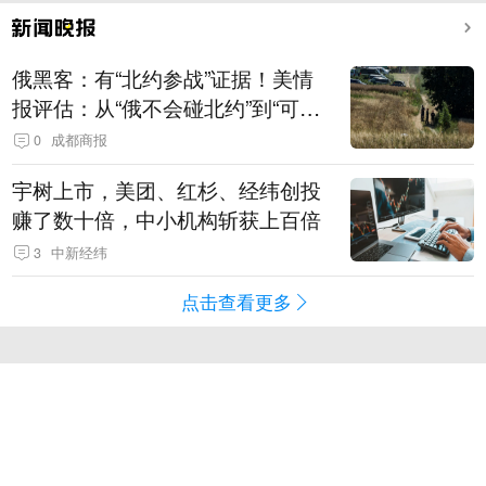
俄黑客：有“北约参战”证据！美情
报评估：从“俄不会碰北约”到“可能
发动有限攻击”
0
成都商报
宇树上市，美团、红杉、经纬创投
赚了数十倍，中小机构斩获上百倍
3
中新经纬
点击查看更多