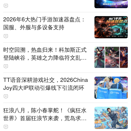
打造旗舰供电方案
2026年6大热门手游加速器盘点：
国服、外服与多设备支持
时空回溯，热血归来！科加斯正式
登陆峡谷，英雄之力降临符文乱
斗！
TT语音深耕游戏社交，2026China
Joy四大IP联动引爆线下引流闭环
狂浪八月，陈小春掌舵！《疯狂水
世界》首届狂浪节来袭，荒岛求生
直播即将开启