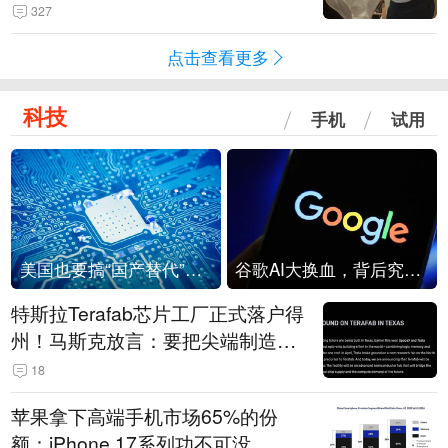
是“一次性社死”单品？
327
点击查看更多
科技
手机
试用
美国也要搞“国产替代”？先算清三笔账
谷歌AI大换血，背后究竟发生了什么？
特斯拉Terafab芯片工厂正式落户得
州！马斯克放言：要把尖端制造带
回美国
18
苹果拿下高端手机市场65%的份
额：iPhone 17系列功不可没