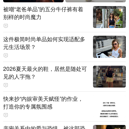
被嘲“老爸单品”的五分牛仔裤有着
别样的时尚魔力
这件极简时尚单品如何实现适配多
元生活场景？
2026夏天最火的鞋，居然是随处可
见的人字拖？
快来抄“内娱审美天赋怪”的作业，
打造你的专属氛围感
亲密关系中的爱与恐惧，被这部恐