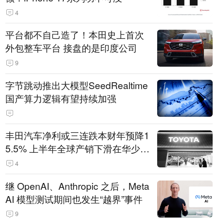
4
平台都不自己造了！本田史上首次
外包整车平台 接盘的是印度公司
9
字节跳动推出大模型SeedRealtime
国产算力逻辑有望持续加强
丰田汽车净利或三连跌本财年预降1
5.5% 上半年全球产销下滑在华少卖
14.3万辆
4
继 OpenAI、Anthropic 之后，Meta
AI 模型测试期间也发生“越界”事件
9