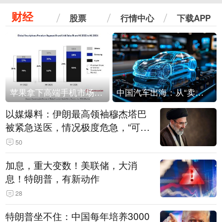
财经
股票
行情中心
下载APP
苹果拿下高端手机市场65%的份额：iPhone 17系列功不可没
中国汽车出海：从“卖出去”到“走进去”
以媒爆料：伊朗最高领袖穆杰塔巴
被紧急送医，情况极度危急，“可能
随时会死去”
50
加息，重大变数！美联储，大消
息！特朗普，有新动作
28
特朗普坐不住：中国每年培养3000