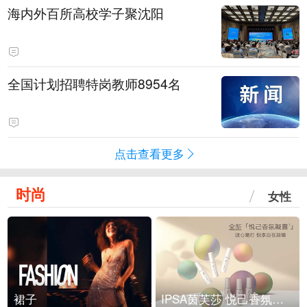
海内外百所高校学子聚沈阳
全国计划招聘特岗教师8954名
点击查看更多
时尚
女性
裙子
IPSA茵芙莎 悦己香氛凝露上市