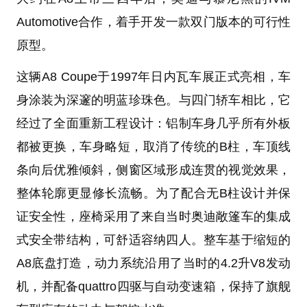
Automotive合作，着手开发一款双门版本的可行性
原型。
这辆A8 Coupe于1997年日内瓦车展正式亮相，车
身涂装为深邃的明蓝珍珠色。与四门轿车相比，它
经过了全面重新工程设计：铝制车身几乎所有外板
都被更换，车身略短，取消了传统的B柱，车顶线
条向后优雅倾斜，侧窗区域形成连贯的视觉效果，
整体轮廓更显修长流畅。为了配合无B柱设计并保
证安全性，座椅采用了来自当时奥迪敞篷车的集成
式安全带结构，可舒适容纳四人。整车基于缩短的
A8底盘打造，动力系统沿用了当时的4.2升V8发动
机，并配备quattro四驱与自动变速箱，保持了旗舰