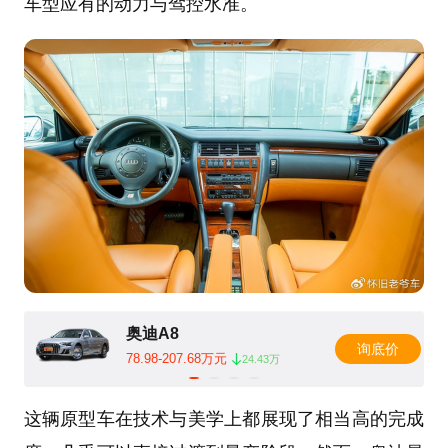
车型应有的动力与驾控水准。
奥迪A8
询底价
78.98-207.68万元
24.43万
这辆原型车在技术与美学上都展现了相当高的完成