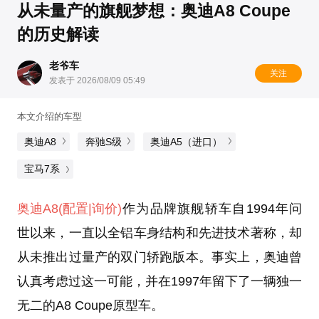
从未量产的旗舰梦想：奥迪A8 Coupe
的历史解读
老爷车
关注
发表于 2026/08/09 05:49
本文介绍的车型
奥迪A8
奔驰S级
奥迪A5（进口）
宝马7系
奥迪A8
(配置
|询价)
作为品牌旗舰轿车自1994年问
世以来，一直以全铝车身结构和先进技术著称，却
从未推出过量产的双门轿跑版本。事实上，奥迪曾
认真考虑过这一可能，并在1997年留下了一辆独一
无二的A8 Coupe原型车。