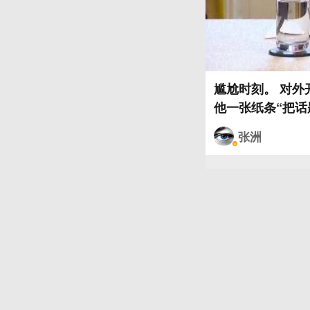
尴尬时刻。 对
他一张纸条“把
给他念出来了:
张洲
嘿’。卢比奥老师