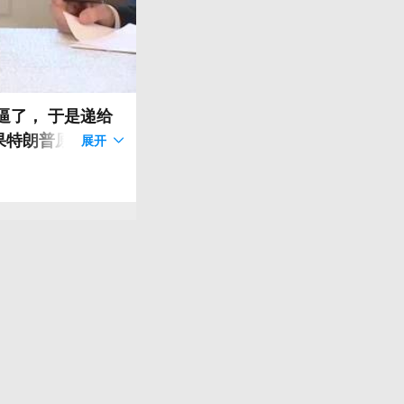
逼了， 于是递给
果特朗普原封不动
展开
，谢谢你马可嘿嘿