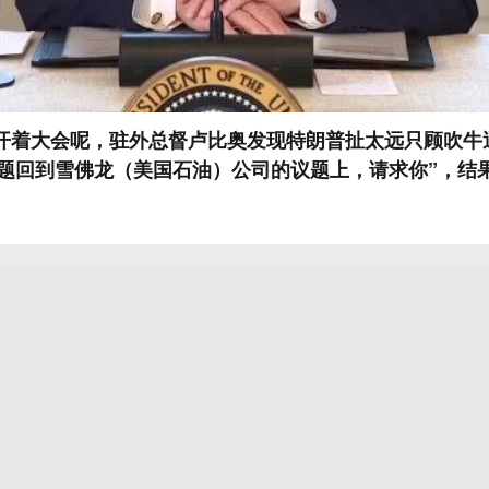
外开着大会呢，驻外总督卢比奥发现特朗普扯太远只顾吹牛
话题回到雪佛龙（美国石油）公司的议题上，请求你”，结
‘马克给我递了个条子，回到雪佛龙，嗯嗯，咱回雪佛龙来
一脸尴尬心中万头。#微博兴趣创作计划#