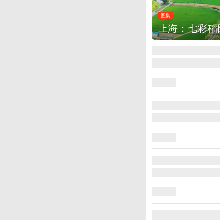
图集
厄瓜多尔总统