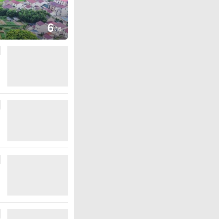
1
/
6