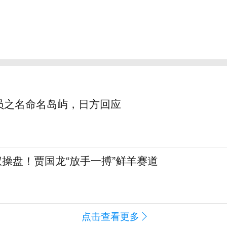
员之名命名岛屿，日方回应
全权操盘！贾国龙“放手一搏”鲜羊赛道
点击查看更多