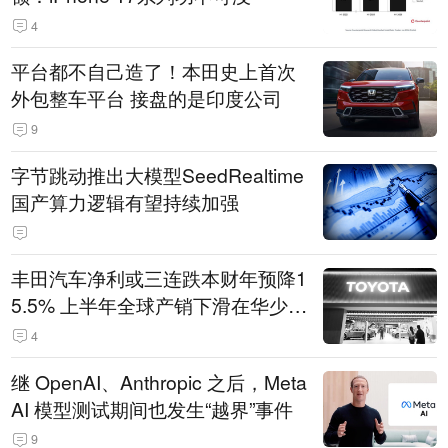
4
平台都不自己造了！本田史上首次
外包整车平台 接盘的是印度公司
9
字节跳动推出大模型SeedRealtime
国产算力逻辑有望持续加强
丰田汽车净利或三连跌本财年预降1
5.5% 上半年全球产销下滑在华少卖
14.3万辆
4
继 OpenAI、Anthropic 之后，Meta
AI 模型测试期间也发生“越界”事件
9