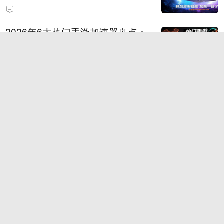
打造旗舰供电方案
2026年6大热门手游加速器盘点：
国服、外服与多设备支持
时空回溯，热血归来！科加斯正式
登陆峡谷，英雄之力降临符文乱
斗！
TT语音深耕游戏社交，2026China
Joy四大IP联动引爆线下引流闭环
狂浪八月，陈小春掌舵！《疯狂水
世界》首届狂浪节来袭，荒岛求生
直播即将开启