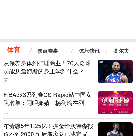
体育
焦点赛事
体坛快讯
高尔夫
从保养身体到打理商业！76人众球
员能从詹姆斯的身上学到什么？
FIBA3x3系列赛CS Rapid站中国女
队名单：阿呷娜婧、杨衡瑜在列
布劳恩5年1.25亿！掘金给沃特森报
价不到2000万 后者离队已成定局