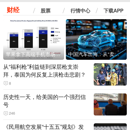
财经
股票
行情中心
下载APP
苹果拿下高端手机市场65%的份额：iPhone 17系列功不可没
中国汽车出海：从“卖出去”到“走进去”
从“福利枪”利益链到深层枪支崇
拜，泰国为何反复上演枪击悲剧？
8
历史性一天，给美国的一个强烈信
号
246
《民用航空发展“十五五”规划》发