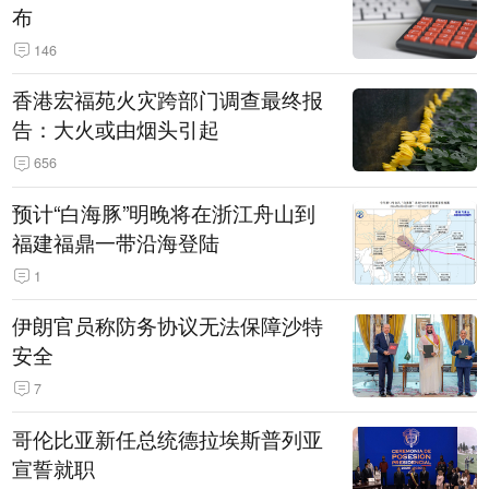
布
146
香港宏福苑火灾跨部门调查最终报
告：大火或由烟头引起
656
预计“白海豚”明晚将在浙江舟山到
福建福鼎一带沿海登陆
1
伊朗官员称防务协议无法保障沙特
安全
7
哥伦比亚新任总统德拉埃斯普列亚
宣誓就职