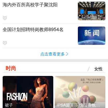
海内外百所高校学子聚沈阳
全国计划招聘特岗教师8954名
点击查看更多
时尚
女性
裙子
IPSA茵芙莎 悦己香氛凝露上市