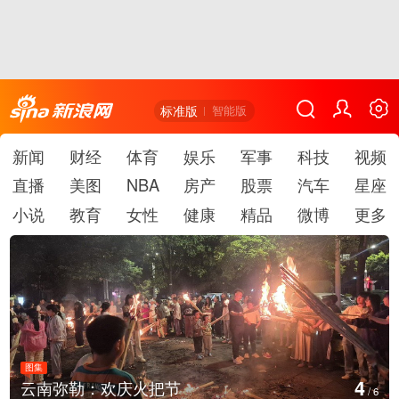
标准版
智能版
新闻
财经
体育
娱乐
军事
科技
视频
直播
美图
NBA
房产
股票
汽车
星座
小说
教育
女性
健康
精品
微博
更多
图集
5
江西铅山：千灯点亮葛仙村
/
6