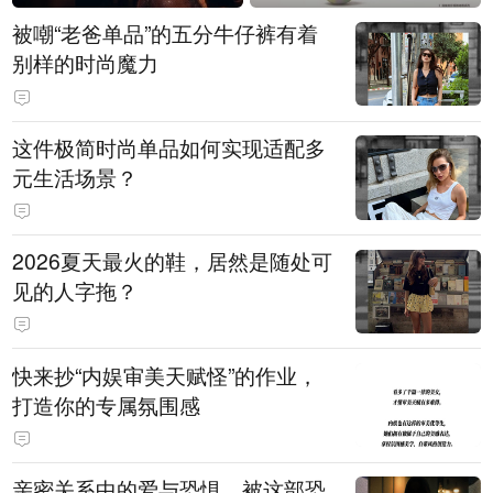
被嘲“老爸单品”的五分牛仔裤有着
别样的时尚魔力
这件极简时尚单品如何实现适配多
元生活场景？
2026夏天最火的鞋，居然是随处可
见的人字拖？
快来抄“内娱审美天赋怪”的作业，
打造你的专属氛围感
亲密关系中的爱与恐惧，被这部恐