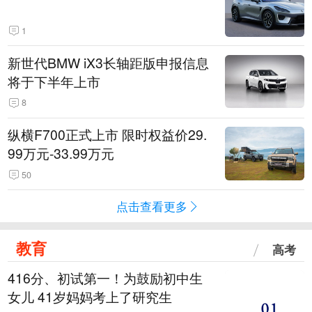
1
新世代BMW iX3长轴距版申报信息
将于下半年上市
8
纵横F700正式上市 限时权益价29.
99万元-33.99万元
50
点击查看更多
教育
高考
416分、初试第一！为鼓励初中生
女儿 41岁妈妈考上了研究生