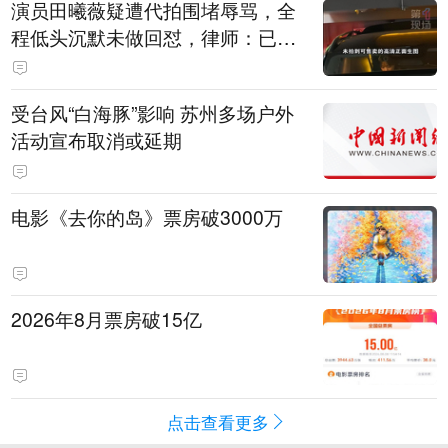
演员田曦薇疑遭代拍围堵辱骂，全
程低头沉默未做回怼，律师：已超
出公众人物应容忍的合理界限
受台风“白海豚”影响 苏州多场户外
活动宣布取消或延期
电影《去你的岛》票房破3000万
2026年8月票房破15亿
点击查看更多