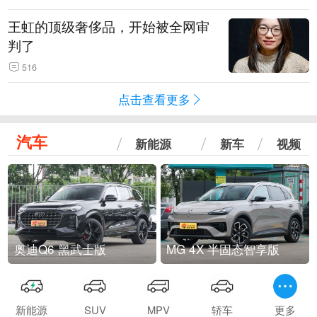
王虹的顶级奢侈品，开始被全网审
判了
516
点击查看更多
汽车
新能源
新车
视频
奥迪Q6 黑武士版
MG 4X 半固态智享版
新能源
SUV
MPV
轿车
更多