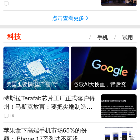
点击查看更多
科技
手机
试用
美国也要搞“国产替代”？先算清三笔账
谷歌AI大换血，背后究竟发生了什么？
特斯拉Terafab芯片工厂正式落户得
州！马斯克放言：要把尖端制造带
回美国
16
苹果拿下高端手机市场65%的份
额：iPhone 17系列功不可没