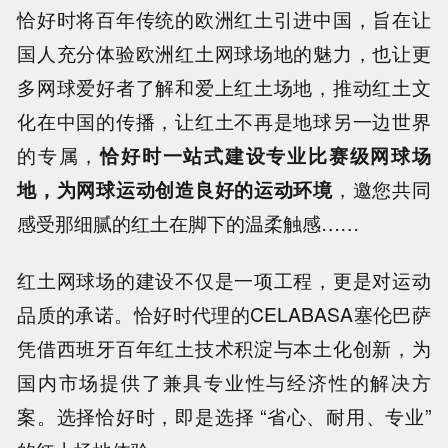
恰好时将百年传统的欧洲红土引进中国，旨在让
国人充分体验欧洲红土网球场地的魅力，也让更
多网球爱好者了解和爱上红土场地，推动红土文
化在中国的传播，让红土不再是地球另一边世界
的专属，
恰好时一站式建设专业比赛级网球场
地，为网球运动创造良好的运动环境
，邀您共同
感受那细腻的红土在脚下的温柔触感……
红土网球场的建设不仅是一项工程，更是对运动
品质的承诺。恰好时代理的CELABASA塞伦巴萨
凭借西班牙百年红土技术积淀与本土化创新，为
国内市场提供了兼具专业性与经济性的解决方
案。选择恰好时，即是选择 “省心、耐用、专业”