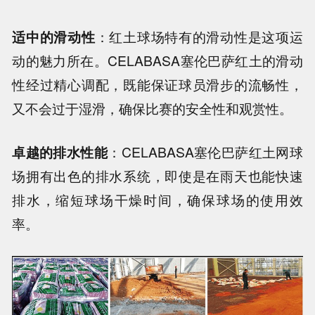
适中的滑动性
：红土球场特有的滑动性是这项运
动的魅力所在。CELABASA塞伦巴萨红土的滑动
性经过精心调配，既能保证球员滑步的流畅性，
又不会过于湿滑，确保比赛的安全性和观赏性。
卓越的排水性能
：CELABASA塞伦巴萨红土网球
场拥有出色的排水系统，即使是在雨天也能快速
排水，缩短球场干燥时间，确保球场的使用效
率。