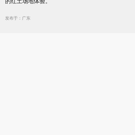
的红土场地体验。
发布于：广东