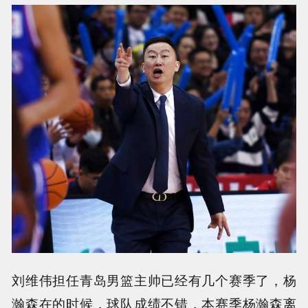
刘维伟担任青岛男篮主帅已经有几个赛季了，杨
瀚森在的时候，球队成绩不错，本赛季杨瀚森离