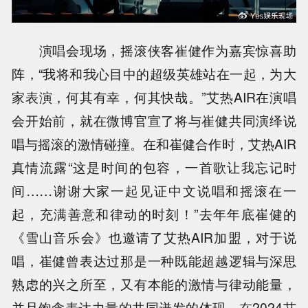
演唱会现场，摇滚侠客崔健作为嘉宾惊喜助
阵，“我将和我心目中的超级英雄站在一起，为大
家表演，何其有幸，何其快哉。”艾热AIR在演唱
会开始前，就在微博官宣了将与崔健共同演绎说
唱与摇滚的激情碰撞。在和崔健合作时，艾热AIR
真情流露“这是时间的包容，一首歌让我忘记时
间……谢谢大家一起见证中文说唱和摇滚在一
起，充满善意和律动的时刻！”去年年底崔健的
《雪山音乐会》也邀请了艾热AIR加盟，对于说
唱，崔健曾表达过那是一种既能超越逻辑与深思
熟虑的兴之所至，又有本能的激情与律动能量，
并且饱含表达力量的共同迸发的体现。在2024艾