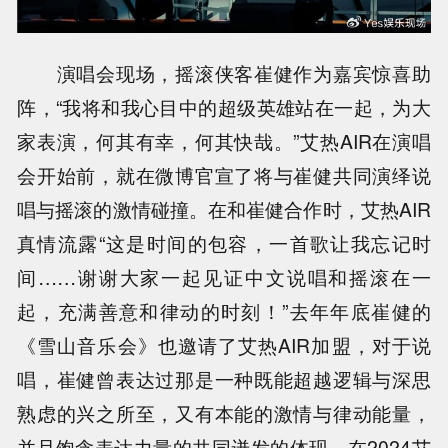
演唱会现场，摇滚侠客崔健作为嘉宾惊喜助
阵，“我将和我心目中的超级英雄站在一起，为大
家表演，何其有幸，何其快哉。”艾热AIR在演唱
会开始前，就在微博官宣了将与崔健共同演绎说
唱与摇滚的激情碰撞。在和崔健合作时，艾热AIR
真情流露“这是时间的包容，一首歌让我忘记时
间……谢谢大家一起见证中文说唱和摇滚在一
起，充满善意和律动的时刻！”去年年底崔健的
《雪山音乐会》也邀请了艾热AIR加盟，对于说
唱，崔健曾表达过那是一种既能超越逻辑与深思
熟虑的兴之所至，又有本能的激情与律动能量，
并且饱含表达力量的共同迸发的体现。在2024艾