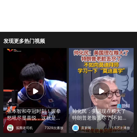
发现更多热门视频
张本智和夺冠时刻！握拳
帅化民：美国现在糗大了
怒吼尽显喜悦，这就是赢
特朗普老脸丢尽了 不如向
球的滋味
莫迪拜师 学习一下“莫迪赢
弧圈老司机
7329次播放
直新闻
1.5万次播放
学”