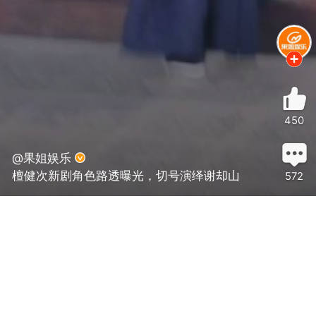
450
@果姐娱乐
檀健次新剧角色路透曝光，切号演绎谢却山
572