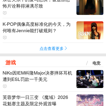
怖片诠释得淋漓尽致
K-POP偶像高度标准化的今天，为
何唯有Jennie能打破规则？
点击查看更多
游戏
电竞
NiKo因IEM科隆Major决赛摔坏耳机
遭到ESL罚款一千美元
芙蓉梦华一日三变 《魔域》2026
花魁赛主题及限定外观首曝