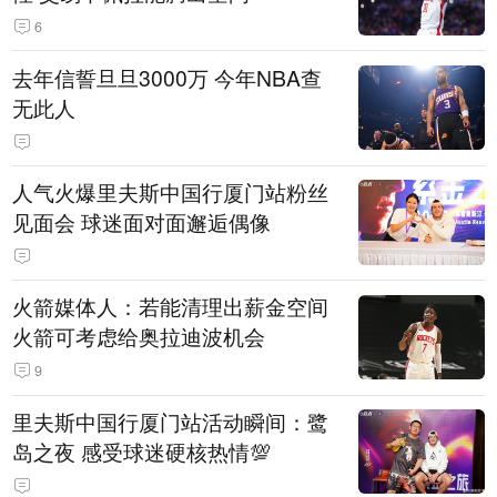
6
去年信誓旦旦3000万 今年NBA查
无此人
人气火爆里夫斯中国行厦门站粉丝
见面会 球迷面对面邂逅偶像
火箭媒体人：若能清理出薪金空间
火箭可考虑给奥拉迪波机会
9
里夫斯中国行厦门站活动瞬间：鹭
岛之夜 感受球迷硬核热情💯