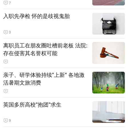
7
入职先孕检 怀的是歧视鬼胎
3
离职员工在朋友圈吐槽前老板 法院:
存在侵害其名誉权可能
亲子、研学体验持续"上新" 各地激
活暑期文旅消费
英国多所高校"抱团"求生
9