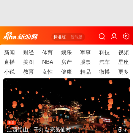
标准版
智能版
新闻
财经
体育
娱乐
军事
科技
视频
直播
美图
NBA
房产
股票
汽车
星座
小说
教育
女性
健康
精品
微博
更多
图集
6
上海：七彩稻田画迎最佳观赏期
/
6