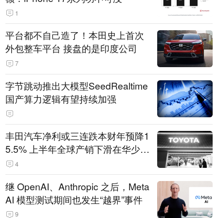
1
平台都不自己造了！本田史上首次
外包整车平台 接盘的是印度公司
7
字节跳动推出大模型SeedRealtime
国产算力逻辑有望持续加强
丰田汽车净利或三连跌本财年预降1
5.5% 上半年全球产销下滑在华少卖
14.3万辆
4
继 OpenAI、Anthropic 之后，Meta
AI 模型测试期间也发生“越界”事件
9