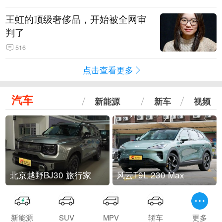
王虹的顶级奢侈品，开始被全网审
判了
516
点击查看更多
汽车
新能源
新车
视频
北京越野BJ30 旅行家
风云T9L 230 Max
新能源
SUV
MPV
轿车
更多