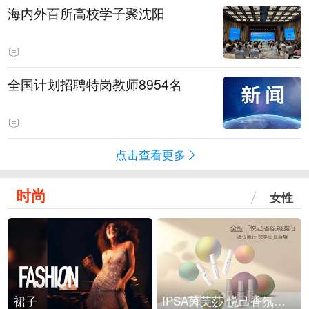
海内外百所高校学子聚沈阳
全国计划招聘特岗教师8954名
点击查看更多
时尚
女性
裙子
IPSA茵芙莎 悦己香氛凝露上市