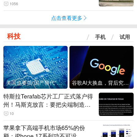
1056
点击查看更多
科技
手机
试用
美国也要搞“国产替代”？先算清三笔账
谷歌AI大换血，背后究竟发生了什么？
特斯拉Terafab芯片工厂正式落户得
州！马斯克放言：要把尖端制造带
回美国
10
苹果拿下高端手机市场65%的份
额：iPhone 17系列功不可没