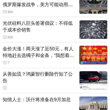
俄罗斯爆发战争，美方可能动用战
术核武器
564
光伏硅料八巨头签署倡议：不得低
于成本价销售
209
金价大涨！两天涨了近50元，有人
特地赶去选镯子和金条，“我想着买
起来可以保值，小批量进一些货”
7
从善如流？鸿蒙智行删除竹知了公
告
知情人士：沃什将准备在9月加息