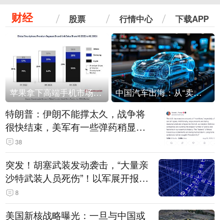
财经
股票
行情中心
下载APP
苹果拿下高端手机市场65%的份额：iPhone 17系列功不可没
中国汽车出海：从“卖出去”到“走进去”
特朗普：伊朗不能撑太久，战争将
很快结束，美军有一些弹药稍显紧
张！伊朗公布拟议的海峡管理文本
38
突发！胡塞武装发动袭击，“大量亲
沙特武装人员死伤”！以军展开报复
性空袭
8
美国新核战略曝光：一旦与中国或