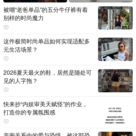
被嘲“老爸单品”的五分牛仔裤有着
别样的时尚魔力
这件极简时尚单品如何实现适配多
元生活场景？
2026夏天最火的鞋，居然是随处可
见的人字拖？
快来抄“内娱审美天赋怪”的作业，
打造你的专属氛围感
亲密关系中的爱与恐惧，被这部恐