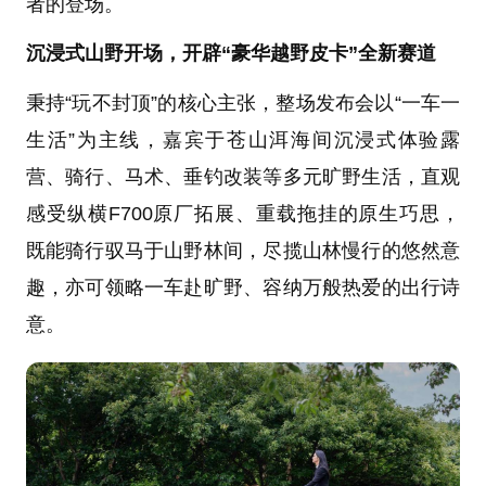
者的登场。
沉浸式山野开场，开辟“豪华越野皮卡”全新赛道
秉持“玩不封顶”的核心主张，整场发布会以“一车一
生活”为主线，嘉宾于苍山洱海间沉浸式体验露
营、骑行、马术、垂钓改装等多元旷野生活，直观
感受纵横F700原厂拓展、重载拖挂的原生巧思，
既能骑行驭马于山野林间，尽揽山林慢行的悠然意
趣，亦可领略一车赴旷野、容纳万般热爱的出行诗
意。