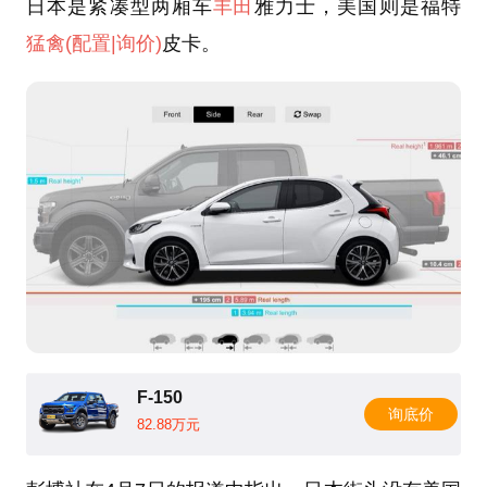
日本是紧凑型两厢车
丰田
雅力士，美国则是福特
猛禽
(配置
|询价)
皮卡。
F-150
询底价
82.88万元