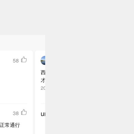
58
Helenhuang_sh
西方政坛的一股清流，其余不是跪就是盲
才禁了美军机停靠！
回复TA
2026-04-08
*
undefined
38
正常通行