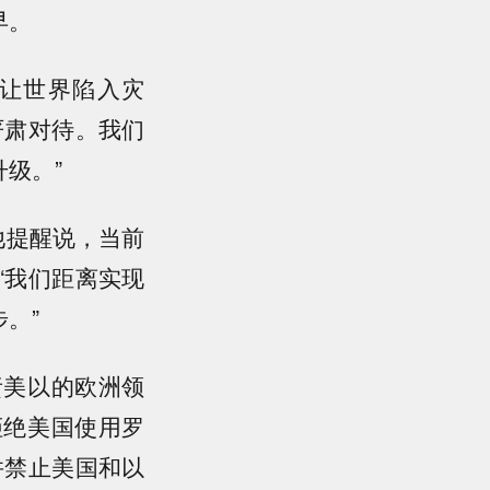
早。
些让世界陷入灾
严肃对待。我们
级。”
他提醒说，当前
“我们距离实现
。”
责美以的欧洲领
拒绝美国使用罗
并禁止美国和以