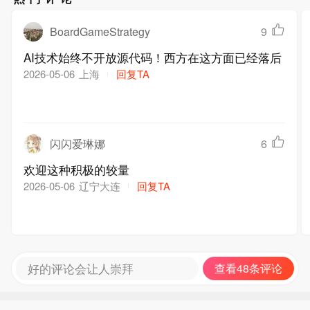
BoardGameStrategy
9
AI技术始终不开放源代码！西方在这方面已经落后
上海
回复TA
2026-05-06
闪闪爱琳娜
6
欢迎这种积极的较量
辽宁大连
回复TA
2026-05-06
好的评论会让人崇拜
查看48条评论