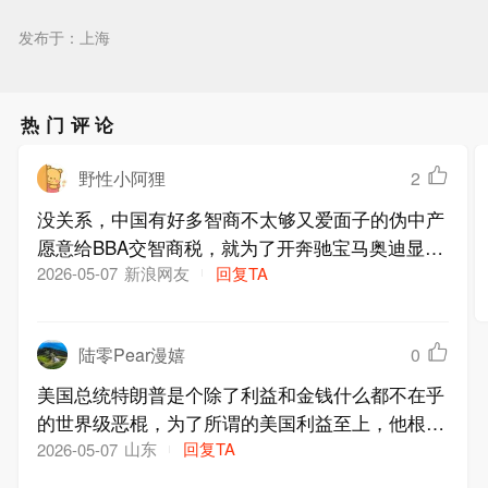
发布于：上海
热门评论
野性小阿狸
2
没关系，中国有好多智商不太够又爱面子的伪中产
愿意给BBA交智商税，就为了开奔驰宝马奥迪显得
有排面。普通车，有什么值得炫耀的
新浪网友
回复TA
2026-05-07
陆零Pear漫嬉
0
美国总统特朗普是个除了利益和金钱什么都不在乎
的世界级恶棍，为了所谓的美国利益至上，他根本
不会放过任何可以敲诈勒索、榨取利润的机会；欧
山东
回复TA
2026-05-07
盟的掌权者们显然以为，只要对这位狂妄自大、高