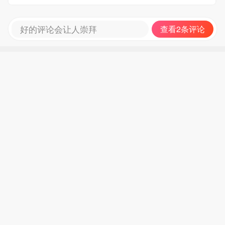
高在上的老美多奉承、多跪拜、多感动、多退让少
惹事，就能让特朗普放过他们不进行敲诈，这完全
好的评论会让人崇拜
查看2条评论
是异想天开毫无根据