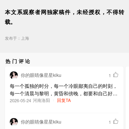
本文系观察者网独家稿件，未经授权，不得转
载。
发布于：上海
热门评论
你的眼睛像星星kiku
1
每一个孤独的时分，每一个冷眼鄙夷自己的时刻，
每一个清晨与黎明，黄昏和傍晚，都要和自己好好
相处，细细周旋，不虚度光阴，也不急躁冒进
河南洛阳
回复TA
2026-05-24
你的眼睛像星星kiku
1