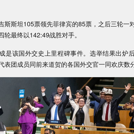
吉斯斯坦105票领先菲律宾的85票，之后三轮一
轮最终以142:49战胜对手。
成是该国外交史上里程碑事件。选举结果出炉
代表团成员同前来道贺的各国外交官一同欢庆数