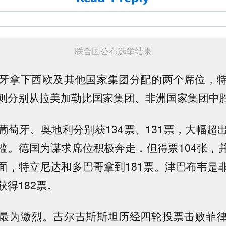
联合国公布选举结果
牙拿下西欧及其他国家集团分配的两个席位，
则分别从拉美加勒比国家集团、非洲国家集团中
葡萄牙、奥地利分别获134票、131票，大幅超
槛。德国为谋求席位积极奔走，但得票104张，
面，特立尼达和多巴哥拿到181票。津巴布韦是
获得182票。
最为激烈。吉尔吉斯斯坦历经四轮投票击败菲