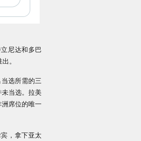
特立尼达和多巴
胜出。
出当选所需的三
并未当选。拉美
非洲席位的唯一
律宾，拿下亚太