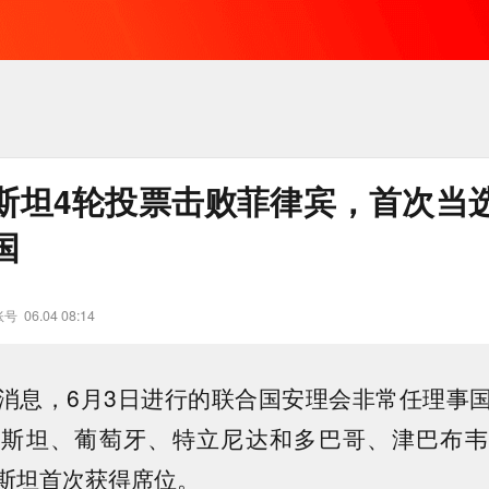
斯坦4轮投票击败菲律宾，首次当
国
账号
06.04 08:14
消息，6月3日进行的联合国安理会非常任理事
斯斯坦、葡萄牙、特立尼达和多巴哥、津巴布韦
斯坦首次获得席位。