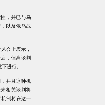
能性，并已与乌
滞，以及俄乌战
。
吹风会上表示，
开启，但离谈判
意下进行。
制，并且这种机
未来相关谈判将
”机制将在这一