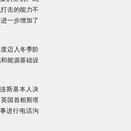
机打击的能力不
这进一步增加了
再度迈入冬季阶
施和能源基础设
连斯基本人决
，英国首相斯塔
事进行电话沟