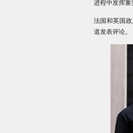
进程中发挥重
法国和英国政
道发表评论。