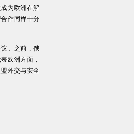
续成为欧洲在解
密合作同样十分
提议。之前，俄
代表欧洲方面，
欧盟外交与安全