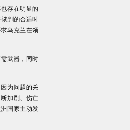
部也存在明显的
开谈判的合适时
要求乌克兰在领
所需武器，同时
，因为问题的关
不断加剧、伤亡
欧洲国家主动发