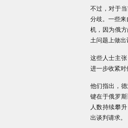
不过，对于当
分歧。一些来
机，因为俄方
土问题上做出
这些人士主张
进一步收紧对
他们指出，德
键在于俄罗斯
人数持续攀升
出谈判请求。