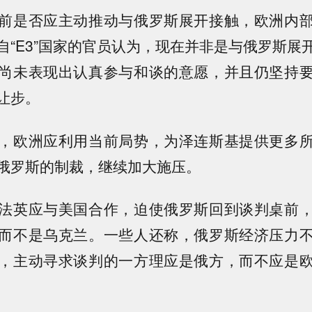
前是否应主动推动与俄罗斯展开接触，欧洲内
自“E3”国家的官员认为，现在并非是与俄罗斯展
尚未表现出认真参与和谈的意愿，并且仍坚持
让步。
，欧洲应利用当前局势，为泽连斯基提供更多
俄罗斯的制裁，继续加大施压。
法英应与美国合作，迫使俄罗斯回到谈判桌前
而不是乌克兰。一些人还称，俄罗斯经济压力
，主动寻求谈判的一方理应是俄方，而不应是