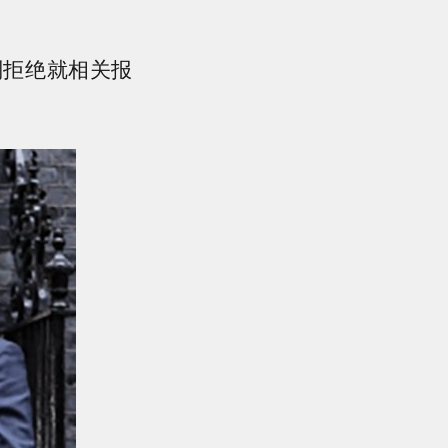
则拒绝就相关报