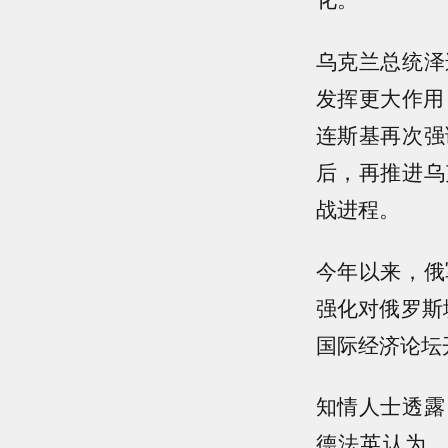
乌克兰总统泽
发挥更大作用
连斯基再次强
后，再推进乌
战进程。
今年以来，俄
强化对俄罗斯
国际经济论坛
知情人士透露
德法英认为