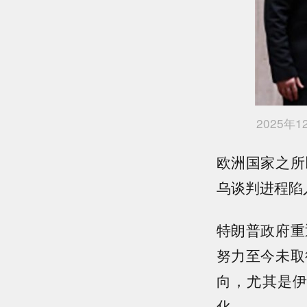
2025
欧洲国家之所
乌谈判进程陷
特朗普政府重
努力至今未取
向，尤其是
化。