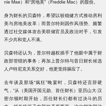
nie Mae）和“房地美”（Freddie Mac）的股份。
身为财长的贝森特，希望以较稳健方式推动房利
美与房地美改革；而普尔特则因作风强势、频繁
透过社交媒体攻击美联储官员及政治对手，引发
不少共和党人不满。
贝森特还认为，普尔特越权插手了他眼中属于财
政部管辖的事务；再加上普尔特与昔日财长候选
人卢特尼克关系交好，他更觉得膈应了。
去年谈及那场“疯狂”晚宴时，贝森特还言辞硬
气，“从（美国开国元勋、首任财长）亚历山大·汉
密尔顿时期开始，历任财长们都有过决斗的历