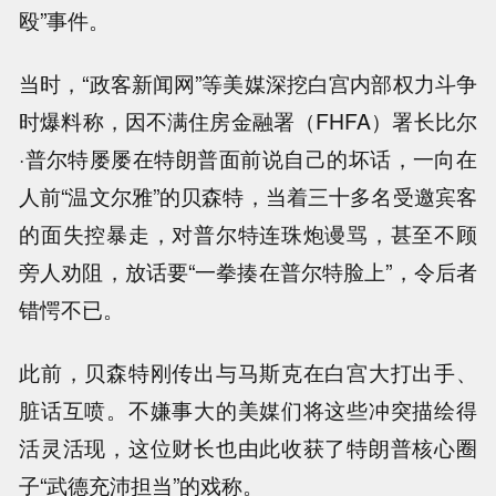
殴”事件。
当时，“政客新闻网”等美媒深挖白宫内部权力斗争
时爆料称，因不满住房金融署（FHFA）署长比尔
·普尔特屡屡在特朗普面前说自己的坏话，一向在
人前“温文尔雅”的贝森特，当着三十多名受邀宾客
的面失控暴走，对普尔特连珠炮谩骂，甚至不顾
旁人劝阻，放话要“一拳揍在普尔特脸上”，令后者
错愕不已。
此前，贝森特刚传出与马斯克在白宫大打出手、
脏话互喷。不嫌事大的美媒们将这些冲突描绘得
活灵活现，这位财长也由此收获了特朗普核心圈
子“武德充沛担当”的戏称。