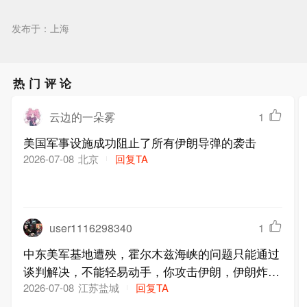
发布于：上海
热门评论
云边的一朵雾
1
美国军事设施成功阻止了所有伊朗导弹的袭击
北京
回复TA
2026-07-08
user1116298340
1
中东美军基地遭殃，霍尔木兹海峡的问题只能通过
谈判解决，不能轻易动手，你攻击伊朗，伊朗炸你
基地双方都占不了什么便宜
江苏盐城
回复TA
2026-07-08