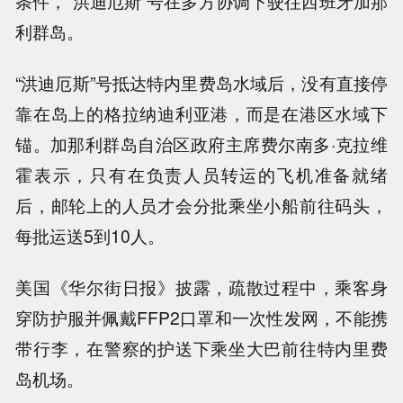
条件，“洪迪厄斯”号在多方协调下驶往西班牙加那
利群岛。
“洪迪厄斯”号抵达特内里费岛水域后，没有直接停
靠在岛上的格拉纳迪利亚港，而是在港区水域下
锚。加那利群岛自治区政府主席费尔南多·克拉维
霍表示，只有在负责人员转运的飞机准备就绪
后，邮轮上的人员才会分批乘坐小船前往码头，
每批运送5到10人。
美国《华尔街日报》披露，疏散过程中，乘客身
穿防护服并佩戴FFP2口罩和一次性发网，不能携
带行李，在警察的护送下乘坐大巴前往特内里费
岛机场。