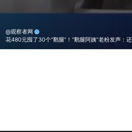
@观察者网
花480元囤了30个“鹅腿”！“鹅腿阿姨”老粉发声：