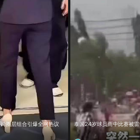
，跨圈层组合引爆全网热议
泰国24岁球员雨中比赛被