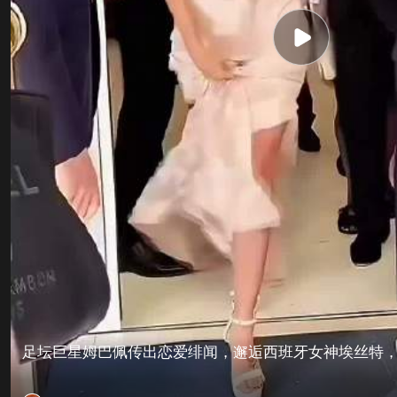
足坛巨星姆巴佩传出恋爱绯闻，邂逅西班牙女神埃丝特