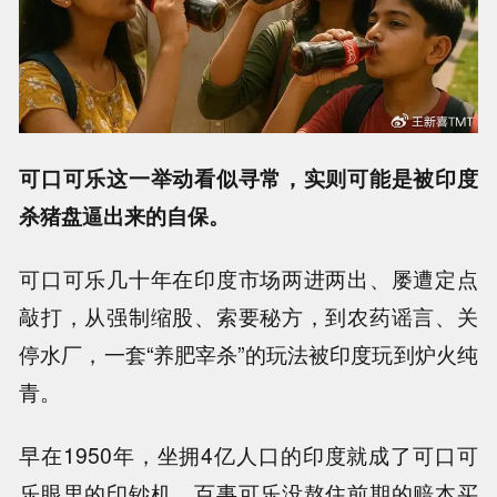
可口可乐这一举动看似寻常，实则可能是被印度
杀猪盘逼出来的自保。
可口可乐几十年在印度市场两进两出、屡遭定点
敲打，从强制缩股、索要秘方，到农药谣言、关
停水厂，一套“养肥宰杀”的玩法被印度玩到炉火纯
青。
早在1950年，坐拥4亿人口的印度就成了可口可
乐眼里的印钞机，百事可乐没熬住前期的赔本买