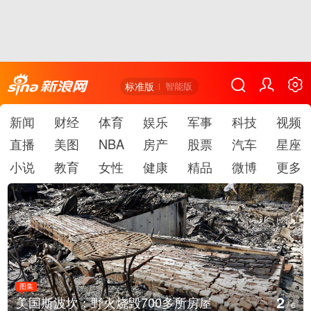
标准版
智能版
新闻
财经
体育
娱乐
军事
科技
视频
直播
美图
NBA
房产
股票
汽车
星座
小说
教育
女性
健康
精品
微博
更多
图集
2
美国斯波坎：野火烧毁700多所房屋
/
6