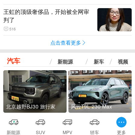
王虹的顶级奢侈品，开始被全网审
判了
516
点击查看更多
汽车
新能源
新车
视频
北京越野BJ30 旅行家
风云T9L 230 Max
新能源
SUV
MPV
轿车
更多