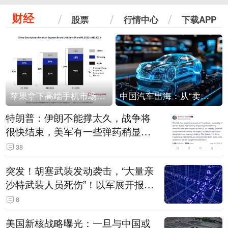
财经
股票
行情中心
下载APP
苹果拿下高端手机市场65%的份额：iPhone 17系列功不可没
中国汽车出海：从“卖出去”到“走进去”
特朗普：伊朗不能撑太久，战争将
很快结束，美军有一些弹药稍显紧
张！伊朗公布拟议的海峡管理文本
38
突发！胡塞武装发动袭击，“大量亲
沙特武装人员死伤”！以军展开报复
性空袭
8
美国新核战略曝光：一旦与中国或