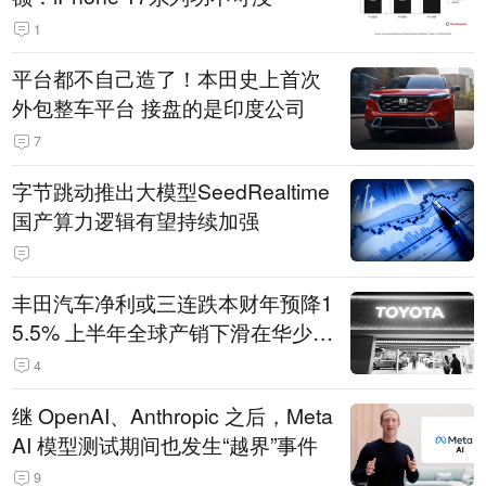
1
平台都不自己造了！本田史上首次
外包整车平台 接盘的是印度公司
7
字节跳动推出大模型SeedRealtime
国产算力逻辑有望持续加强
丰田汽车净利或三连跌本财年预降1
5.5% 上半年全球产销下滑在华少卖
14.3万辆
4
继 OpenAI、Anthropic 之后，Meta
AI 模型测试期间也发生“越界”事件
9