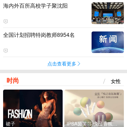
海内外百所高校学子聚沈阳
全国计划招聘特岗教师8954名
点击查看更多
时尚
女性
裙子
IPSA茵芙莎 悦己香氛凝露上市