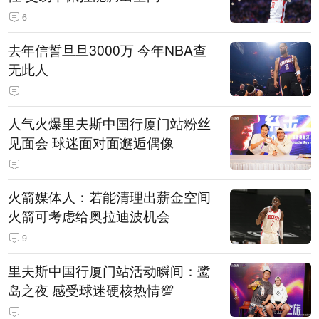
6
去年信誓旦旦3000万 今年NBA查
无此人
人气火爆里夫斯中国行厦门站粉丝
见面会 球迷面对面邂逅偶像
火箭媒体人：若能清理出薪金空间
火箭可考虑给奥拉迪波机会
9
里夫斯中国行厦门站活动瞬间：鹭
岛之夜 感受球迷硬核热情💯