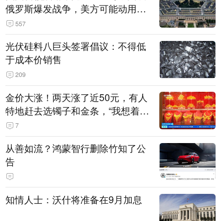
俄罗斯爆发战争，美方可能动用战
术核武器
557
光伏硅料八巨头签署倡议：不得低
于成本价销售
209
金价大涨！两天涨了近50元，有人
特地赶去选镯子和金条，“我想着买
起来可以保值，小批量进一些货”
7
从善如流？鸿蒙智行删除竹知了公
告
知情人士：沃什将准备在9月加息