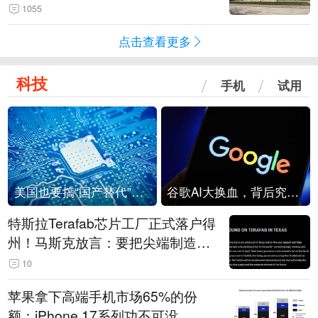
1055
点击查看更多
科技
手机
试用
美国也要搞“国产替代”？先算清三笔账
谷歌AI大换血，背后究竟发生了什么？
特斯拉Terafab芯片工厂正式落户得
州！马斯克放言：要把尖端制造带
回美国
10
苹果拿下高端手机市场65%的份
额：iPhone 17系列功不可没