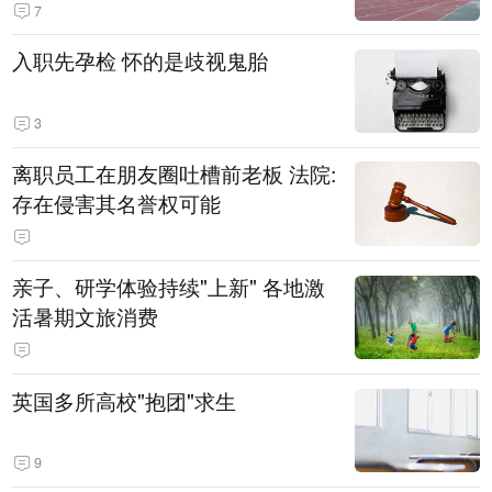
7
入职先孕检 怀的是歧视鬼胎
3
离职员工在朋友圈吐槽前老板 法院:
存在侵害其名誉权可能
亲子、研学体验持续"上新" 各地激
活暑期文旅消费
英国多所高校"抱团"求生
9