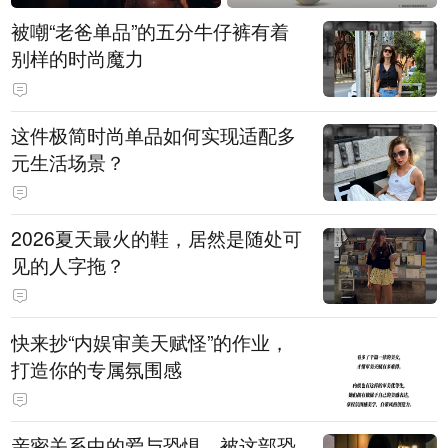
被嘲“老爸单品”的五分牛仔裤有着
别样的时尚魔力
这件极简时尚单品如何实现适配多
元生活场景？
2026夏天最火的鞋，居然是随处可
见的人字拖？
快来抄“内娱审美天赋怪”的作业，
打造你的专属氛围感
亲密关系中的爱与恐惧，被这部恐