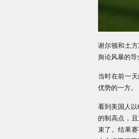
谢尔顿和土方
舆论风暴的导
当时在前一天
优势的一方。
看到美国人以
的制高点，且
束了。结果赛