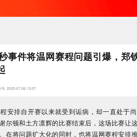
5秒事件将温网赛程问题引爆，郑
起
账号
2025.07.06 13:07
赛程安排自开赛以来就受到诟病，却一直处于尚
谢尔顿和土方凛辉的比赛结束后，这场比赛让
。在将问题扩大化的同时，也将温网赛程安排