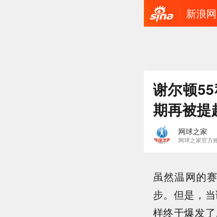
新浪网
谢尔顿5
期再被提
网球之家
网球之家官方
虽然温网的
步。但是，当
样终于爆发了