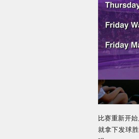
比赛重新开始
就拿下发球胜