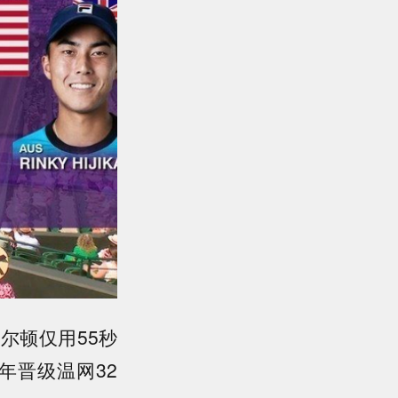
尔顿仅用55秒
年晋级温网32