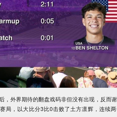
后，外界期待的翻盘戏码非但没有出现，反而谢
赛局，以大比分3比0击败了土方凛辉，连续两