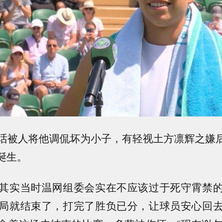
话被人将他调侃坏为小子，有轻视土方凛辉之嫌后
诞生。
其实当时温网组委会实在不应该过于死守霄禁
局就结束了，打完了胜负已分，让球员安心回