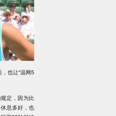
，也让“温网5
的规定，因为比
去休息多好，也