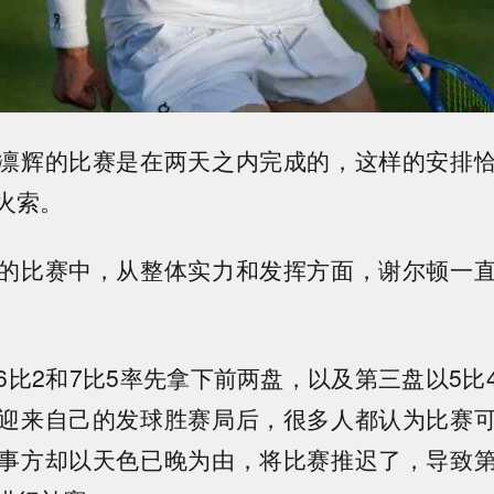
凛辉的比赛是在两天之内完成的，这样的安排
火索。
的比赛中，从整体实力和发挥方面，谢尔顿一
6比2和7比5率先拿下前两盘，以及第三盘以5比
迎来自己的发球胜赛局后，很多人都认为比赛
事方却以天色已晚为由，将比赛推迟了，导致