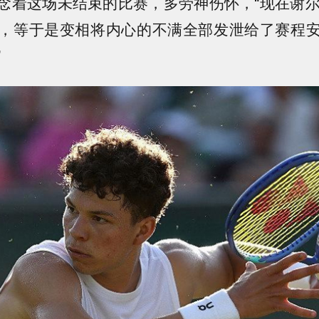
念着这场未结束的比赛，多劳神伤怀，“现在谢尔
，等于是变相将内心的不满全部发泄给了赛程
”