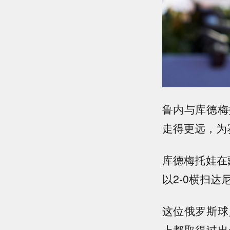
鲁内与库德梅
走得更远，为
库德梅托娃在蒙
以2-0横扫
这位俄罗斯球
上都取得过出