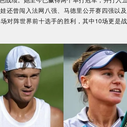
托娃还曾闯入法网八强、马德里公开赛四强以及
6场对阵世界前十选手的胜利，其中10场更是