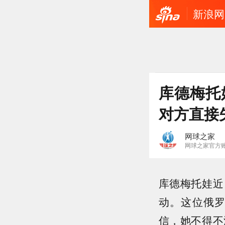
新浪网
库德梅托
对方直接
网球之家
网球之家官方
库德梅托娃近
动。这位俄
信，她不得不