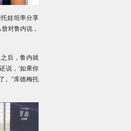
梅托娃坦率分享
己曾对鲁内说，
夫之后，鲁内就
还说，‘如果你
我了。”库德梅托