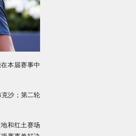
能在本届赛事中
败布克沙；第二轮
硬地和红土赛场
五项赛事单打决