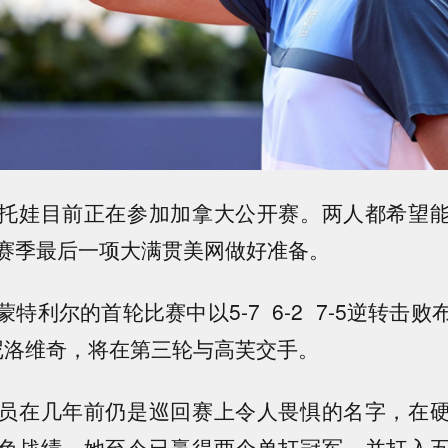
托娃目前正在参加加拿大公开赛。两人都希望
赛季最后一项大满贯美网做好准备。
特利尔的首轮比赛中以5-7 6-2 7-5逆转击
达尼洛维奇，将在第三轮与高芙交手。
员在几年前仍是巡回赛上令人畏惧的名字，在
色战绩。她至今已赢得两个单打冠军，并打入