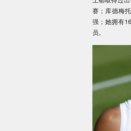
赛；库德梅
强；她拥有1
员。