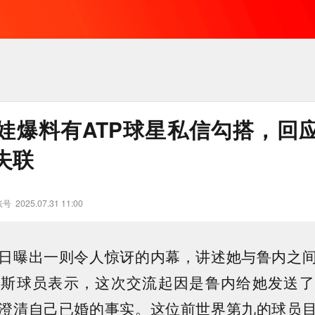
娃爆料有ATP球星私信勾搭，回
失联
账号
2025.07.31 11:00
日曝出一则令人惊讶的内幕，讲述她与鲁内之
罗斯球员表示，这次交流起因是鲁内给她发送了
澄清自己已婚的事实。这位前世界第九的球员