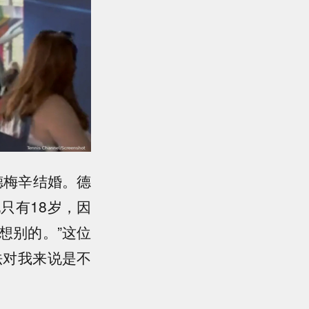
德梅辛结婚。德
只有18岁，因
想别的。”这位
法对我来说是不