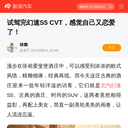
新浪汽车
索纳塔 PK 迈锐宝XL
试驾完幻速S5 CVT，感觉自己又恋爱
了！
林燃
关注
发表于 2017/08/11 16:49
漫步在张裕爱斐堡酒庄中，可以感受到浓浓的欧式
风情，精雕细琢，经典再现。而今天这庄古典的酒
庄迎来一批年轻洋溢的访客，它们就是
北汽幻速
S5。古典的酒庄、时尚的SUV，这两者竟然相得
益彰，再配上美女，简直一副美轮美奂的画卷，让
人流连忘返。