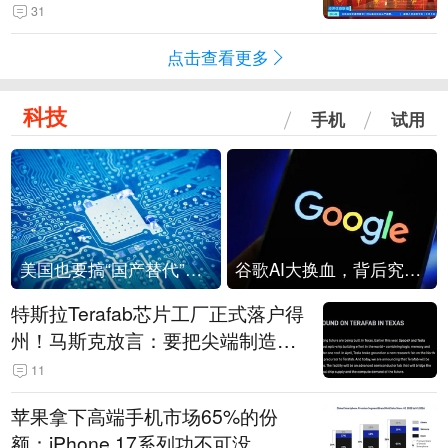
起来可以保值，小批量进一些货”
31
点击查看更多
科技
手机
试用
美国也要搞“国产替代”？先算清三笔账
谷歌AI大换血，背后究竟发生了什么？
特斯拉Terafab芯片工厂正式落户得
州！马斯克放言：要把尖端制造带
回美国
11
苹果拿下高端手机市场65%的份
额：iPhone 17系列功不可没