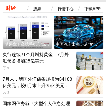
财经
股票
行情中心
下载APP
苹果拿下高端手机市场65%的份额：iPhone 17系列功不可没
中国汽车出海：从“卖出去”到“走进去”
央行连续21个月增持黄金，7月外
汇储备增加25亿美元
9
7月末，我国外汇储备规模为34188
亿美元，较6月末上升25亿美元，
升幅为0.07%
2
国家网信办就《大型个人信息处理