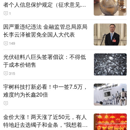
者个人信息保护规定（征求意见
稿）》公开征求意见
1
因严重违纪违法 金融监管总局原局
长李云泽被罢免全国人大代表
149
光伏硅料八巨头签署倡议：不得低
于成本价销售
315
宇树科技打新必看！中一签7.5万，
难度约为长鑫20倍
金价大涨！两天涨了近50元，有人
特地赶去选镯子和金条，“我想着买