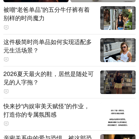
被嘲“老爸单品”的五分牛仔裤有着
别样的时尚魔力
这件极简时尚单品如何实现适配多
元生活场景？
2026夏天最火的鞋，居然是随处可
见的人字拖？
快来抄“内娱审美天赋怪”的作业，
打造你的专属氛围感
亲密关系中的爱与恐惧，被这部恐