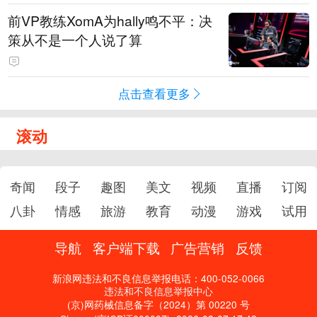
前VP教练XomA为hally鸣不平：决
策从不是一个人说了算
点击查看更多
滚动
奇闻
段子
趣图
美文
视频
直播
订阅
八卦
情感
旅游
教育
动漫
游戏
试用
导航
客户端下载
广告营销
反馈
新浪网违法和不良信息举报电话：400-052-0066
违法和不良信息举报中心
(京)网药械信息备字（2024）第 00220 号