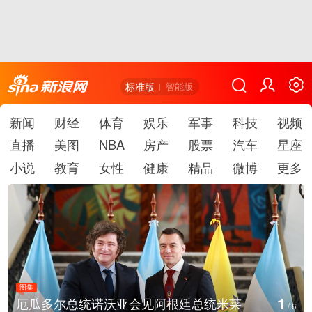
标准版
智能版
新闻
财经
体育
娱乐
军事
科技
视频
直播
美图
NBA
房产
股票
汽车
星座
小说
教育
女性
健康
精品
微博
更多
图集
1
厄瓜多尔总统诺沃亚会见阿根廷总统米莱
/
6