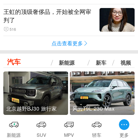
王虹的顶级奢侈品，开始被全网审
判了
516
点击查看更多
汽车
新能源
新车
视频
北京越野BJ30 旅行家
风云T9L 230 Max
新能源
SUV
MPV
轿车
更多