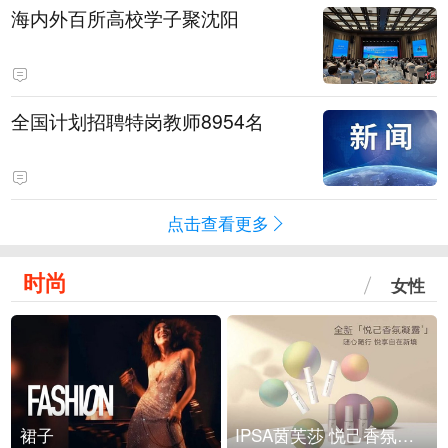
海内外百所高校学子聚沈阳
全国计划招聘特岗教师8954名
点击查看更多
时尚
女性
裙子
IPSA茵芙莎 悦己香氛凝露上市