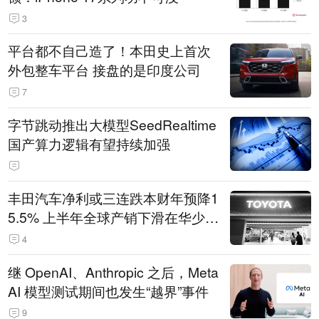
3
平台都不自己造了！本田史上首次
外包整车平台 接盘的是印度公司
7
字节跳动推出大模型SeedRealtime
国产算力逻辑有望持续加强
丰田汽车净利或三连跌本财年预降1
5.5% 上半年全球产销下滑在华少卖
14.3万辆
4
继 OpenAI、Anthropic 之后，Meta
AI 模型测试期间也发生“越界”事件
9