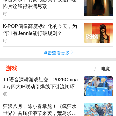
怖片诠释得淋漓尽致
K-POP偶像高度标准化的今天，为
何唯有Jennie能打破规则？
点击查看更多
游戏
电竞
TT语音深耕游戏社交，2026China
Joy四大IP联动引爆线下引流闭环
狂浪八月，陈小春掌舵！《疯狂水
世界》首届狂浪节来袭，荒岛求生