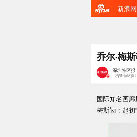
新浪网
乔尔·梅
深圳特区报
《深圳特区报
国际知名画廊厉
梅斯勒：起初