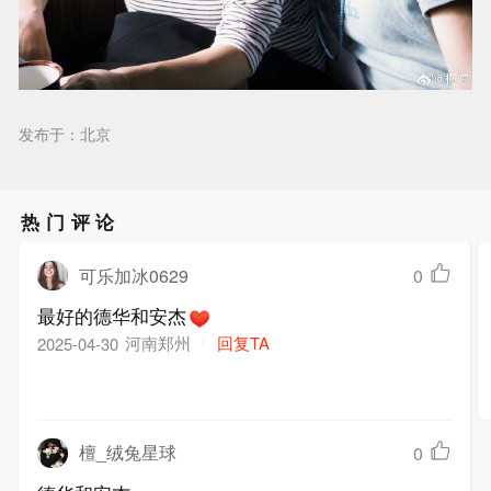
发布于：北京
热门评论
可乐加冰0629
0
最好的德华和安杰
河南郑州
回复TA
2025-04-30
檀_绒兔星球
0