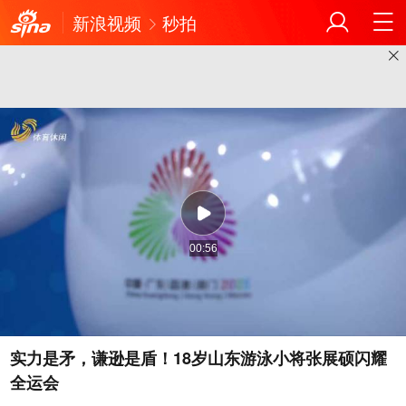
新浪视频
秒拍
00:56
实力是矛，谦逊是盾！18岁山东游泳小将张展硕闪耀
全运会