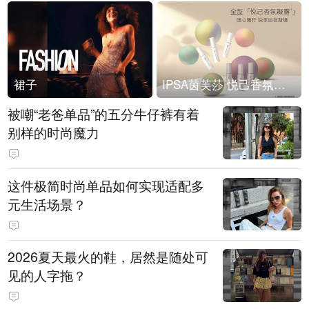
裙子
IPSA茵芙莎 悦己香氛凝露上市
被嘲“老爸单品”的五分牛仔裤有着
别样的时尚魔力
这件极简时尚单品如何实现适配多
元生活场景？
2026夏天最火的鞋，居然是随处可
见的人字拖？