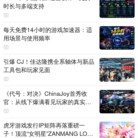
时长与多端支持
每天免费14小时的游戏加速器：适
用场景与使用频率
引爆 CJ！佳达隆携全系轴体与新品
工具包和玩家见面
《代号：对决》ChinaJoy首秀收
官：从线下爆满看见玩家的真实期
待
虎牙游戏发行IP矩阵再落重磅一
子！顶流“女明星”ZANMANG LOO