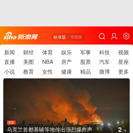
标准版
智能版
新闻
财经
体育
娱乐
军事
科技
视频
直播
美图
NBA
房产
股票
汽车
星座
小说
教育
女性
健康
精品
微博
更多
图集
3
美国：肯尼迪宣布医疗改革新举措
/
6