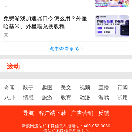
PY 正版3D消除手游《消消奇遇》
惊喜曝光
免费游戏加速器口令怎么用？外星
哈基米、外星喵兑换教程
点击查看更多
滚动
奇闻
段子
趣图
美文
视频
直播
订阅
八卦
情感
旅游
教育
动漫
游戏
试用
导航
客户端下载
广告营销
反馈
新浪网违法和不良信息举报电话：400-052-0066
违法和不良信息举报中心