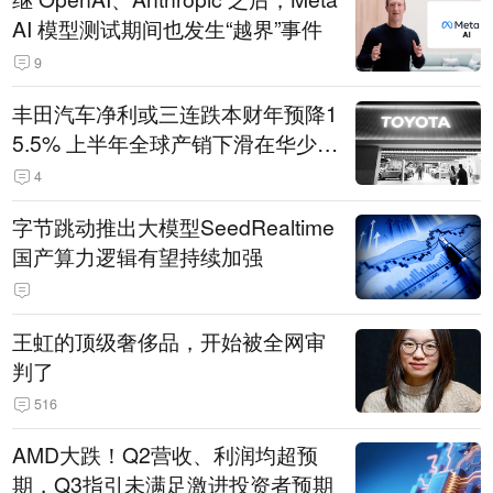
AI 模型测试期间也发生“越界”事件
9
丰田汽车净利或三连跌本财年预降1
5.5% 上半年全球产销下滑在华少卖
14.3万辆
4
字节跳动推出大模型SeedRealtime
国产算力逻辑有望持续加强
王虹的顶级奢侈品，开始被全网审
判了
516
AMD大跌！Q2营收、利润均超预
期，Q3指引未满足激进投资者预期