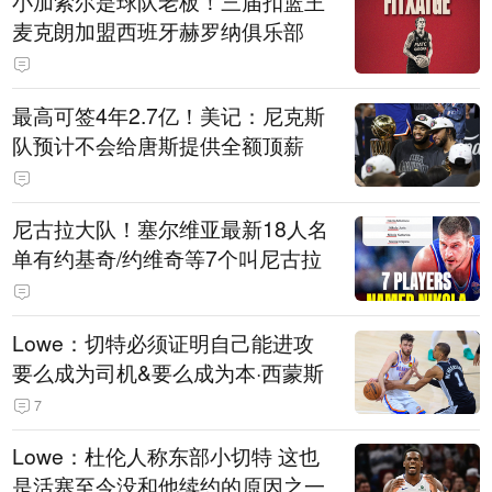
小加索尔是球队老板！三届扣篮王
麦克朗加盟西班牙赫罗纳俱乐部
最高可签4年2.7亿！美记：尼克斯
队预计不会给唐斯提供全额顶薪
尼古拉大队！塞尔维亚最新18人名
单有约基奇/约维奇等7个叫尼古拉
Lowe：切特必须证明自己能进攻
要么成为司机&要么成为本·西蒙斯
7
Lowe：杜伦人称东部小切特 这也
是活塞至今没和他续约的原因之一