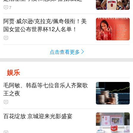
7
阿贾·威尔逊/克拉克/佩奇领衔！美
国女篮公布世界杯12人名单！
点击查看更多
娱乐
毛阿敏、韩磊等七位音乐人齐聚歌
王之夜
百花绽放 京城迎来光影盛宴