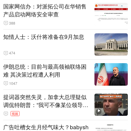
国家网信办：对派拓公司在华销售
产品启动网络安全审查
388
知情人士：沃什将准备在9月加息
474
伊朗总统：目前与最高领袖联络困
难 其决策过程遭人利用
1047
提词器突然失灵，加拿大总理疑似
调侃特朗普：“我可不像某位领导
人，把这当成一场阴谋”，全场哄笑
视频
广告吐槽女生月经气味大？babysh