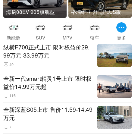
海豹08EV 905旗舰型
格瑞维亚 舒适PLUS版
新能源
SUV
MPV
轿车
更多
纵横F700正式上市 限时权益价29.
99万元-33.99万元
49
全新一代smart精灵1号上市 限时权
益价14.99万元起
116
全新深蓝S05上市 售价11.59-14.49
万元
7