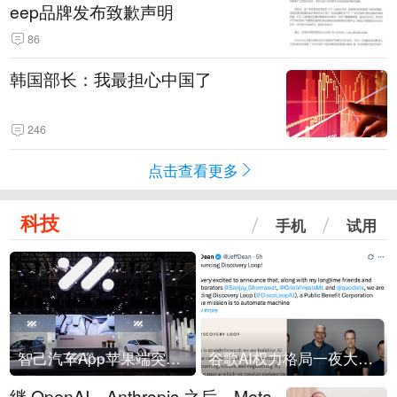
eep品牌发布致歉声明
86
韩国部长：我最担心中国了
246
点击查看更多
科技
手机
试用
智己汽车App苹果端突然“下架”
谷歌AI权力格局一夜大洗牌
继 OpenAI、Anthropic 之后，Meta