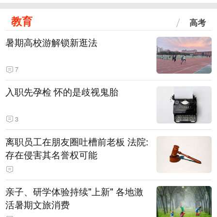
教育
高考
暑期高校游解锁新逛法
7
入职先孕检 怀的是歧视鬼胎
3
离职员工在朋友圈吐槽前老板 法院:
存在侵害其名誉权可能
亲子、研学体验持续"上新" 各地激
活暑期文旅消费