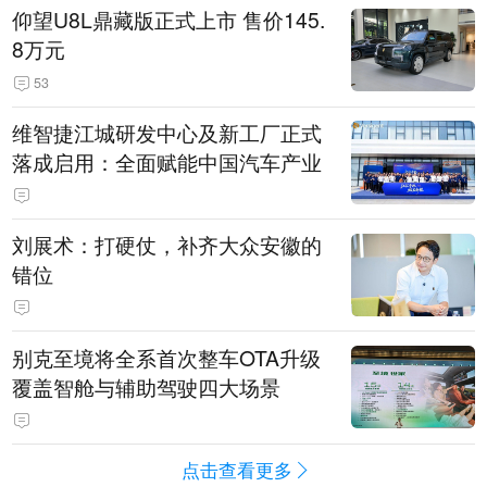
仰望U8L鼎藏版正式上市 售价145.
8万元
53
维智捷江城研发中心及新工厂正式
落成启用：全面赋能中国汽车产业
刘展术：打硬仗，补齐大众安徽的
错位
别克至境将全系首次整车OTA升级
覆盖智舱与辅助驾驶四大场景
点击查看更多