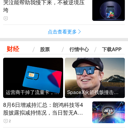
哭泣能帮助我慢下来，不被逆境压
垮
点击查看更多
财经
股票
行情中心
下载APP
运营商干掉了流量卡，他们真的玩不起了
SpaceX火箭残骸撞击月球
8月6日增减持汇总：朗鸿科技等4
股披露拟减持情况，当日暂无A股
公司披露拟增持情况（表）
2