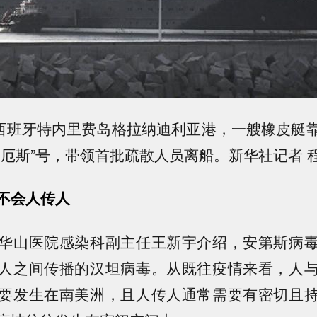
在西班牙特内里费岛格拉纳迪利亚港，一艘橡皮艇
迪厄斯”号，带领首批疏散人员离船。新华社记者 程
不会人传人
华山医院感染科副主任王新宇介绍，安第斯病
人之间传播的汉坦病毒。从既往疫情来看，人
要发生在南美洲，且人传人通常需要有密切且