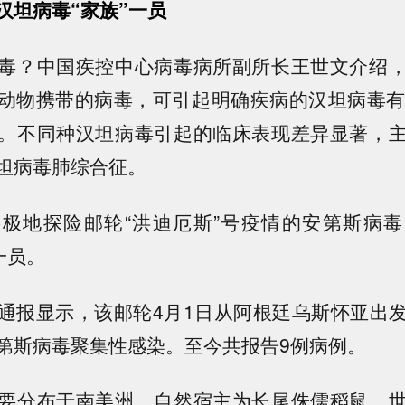
汉坦病毒“家族”一员
毒？中国疾控中心病毒病所副所长王世文介绍
动物携带的病毒，可引起明确疾病的汉坦病毒有
。不同种汉坦病毒引起的临床表现差异显著，
坦病毒肺综合征。
极地探险邮轮“洪迪厄斯”号疫情的安第斯病
一员。
通报显示，该邮轮4月1日从阿根廷乌斯怀亚出
第斯病毒聚集性感染。至今共报告9例病例。
要分布于南美洲，自然宿主为长尾侏儒稻鼠。