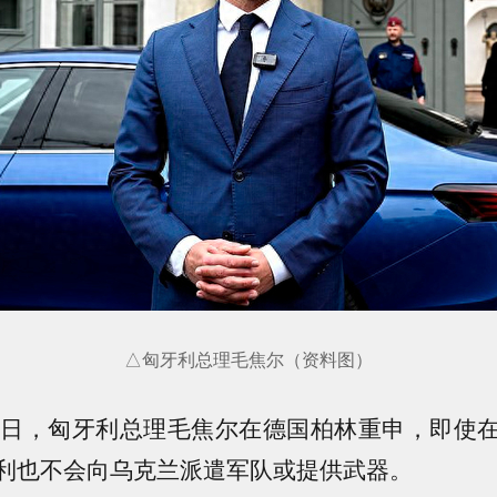
△匈牙利总理毛焦尔（资料图）
2日，匈牙利总理毛焦尔在德国柏林重申，即使
利也不会向乌克兰派遣军队或提供武器。