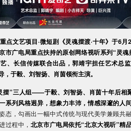
”重点文艺项目·微短剧《灵魂摆渡·十年》于6月
京市广电局重点扶持的原创网络视听系列“灵魂摆
奇艺、长信传媒联合出品，郭靖宇担任艺术总监
导，于毅、刘智扬、肖茵领衔主演。
灵摆”三人组——于毅、刘智扬、肖茵十年后相聚
一系列风格迥异，想象力丰沛，情感深邃的人
姿态，勾画出一幅中式传统与现代美学兼顾共
进过程中，
北京市广电局依托“北京大视听”精