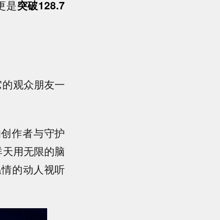
更是
突破128.7
它的观众朋友一
。
的创作者与守护
祥天用无限的脑
温情的动人视听