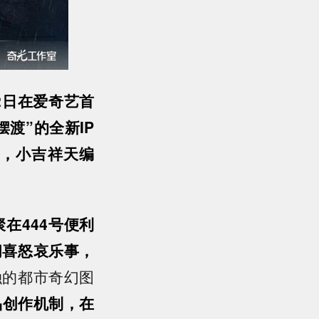
2日在爱奇艺首
渡”的全新IP
，小吉祥天编
在444号便利
间喜怒哀乐事，
融的都市奇幻图
品创作机制，在